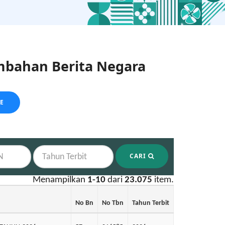
bahan Berita Negara
LE
CARI
Menampilkan
1-10
dari
23.075
item.
No Bn
No Tbn
Tahun Terbit