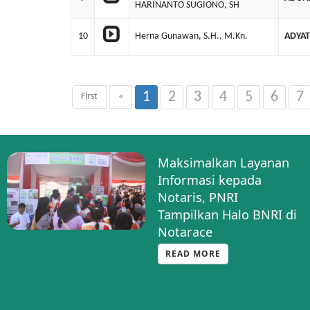
HARINANTO SUGIONO, SH
10
Herna Gunawan, S.H., M.Kn.
ADYAT
1
2
3
4
5
6
7
First
«
Maksimalkan Layanan
Informasi kepada
Notaris, PNRI
Tampilkan Halo BNRI di
Notarace
READ MORE