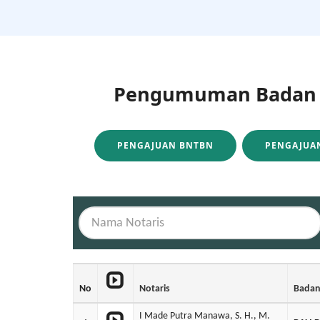
Pengumuman Badan H
PENGAJUAN BNTBN
PENGAJUAN
No
Notaris
Bada
I Made Putra Manawa, S. H., M.