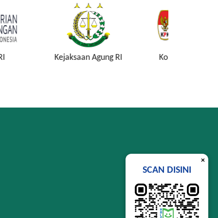
n Agung RI
Komisi Pemberantasan
Lembag
Korupsi
Si
×
SCAN DISINI