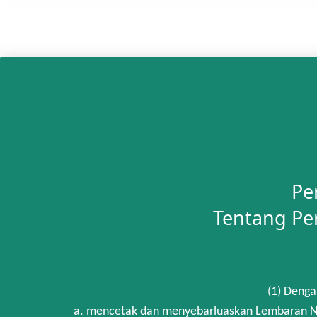
Pe
Tentang Pe
(1) Denga
a. mencetak dan menyebarluaskan Lembaran Ne