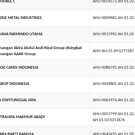
DOUBLE C
AHU-0054573.AH.01.02
KRIE METAL INDUSTRIES
AHU-0009682.AH.01.02
ARANA FARMINDO UTAMA
AHU-0015992.AH.01.02
nangan Akira Abdul Andi Rizal Group disingkat
AHU-AH.01.09-0275187
enangan AAAR Group
OD CANDI INDONESIA
AHU-0086795.AH.01.02
GRUP INDONESIA
AHU-0049805.AH.01.02
A DWITUNGGAL JAYA
AHU-0063974.AH.01.02
AHU-0053799.AH.01.02
UTRAJAYA MAKMUR ABADI
AH.01.03-0213676
ARA BAKTI BANGSA
AHU-0045435.AH.01.02