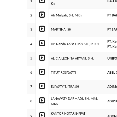
1
BALI 
Kn.
2
Ati Mulyati, SH, MKn
PT BA
3
MARTINA, SH
PT S
PT. Ke
4
Dr. Nanda Anisa Lubis, SH.,M.KN.
PT. K
5
ALICIA LEONITA ARYANI, S.H.
UNIFO
6
TITUT ROSAWATI
ABEL 
7
ELIWATY TJITRA SH
ADIM
LANAWATY DARMADI, SH, MM,
8
ADIP
MKN
KANTOR NOTARIS-PPAT
9
ADON