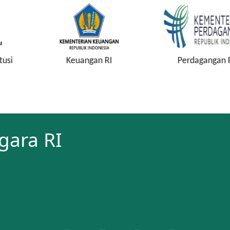
gan RI
Perdagangan RI
Kejaksaa
gara RI