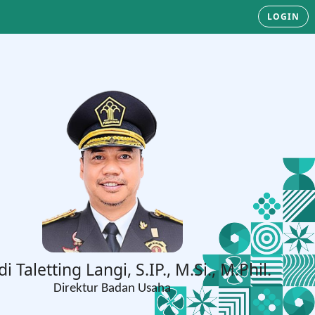
LOGIN
di Taletting Langi, S.IP., M.Si., M.Phil.
Direktur Badan Usaha