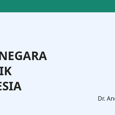
 NEGARA
IK
SIA
. Widodo, S.H., M.H.
Dr. An
Jenderal Administrasi Hukum Umum