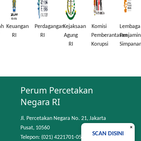
ah
Keuangan
Perdagangan
Kejaksaan
Komisi
Lembaga
i
RI
RI
Agung
Pemberantasan
Penjamin
RI
Korupsi
Simpana
Perum Percetakan
Negara RI
Jl. Percetakan Negara No. 21, Jakarta
×
Pusat, 10560
SCAN DISINI
Telepon: (021) 4221701-05