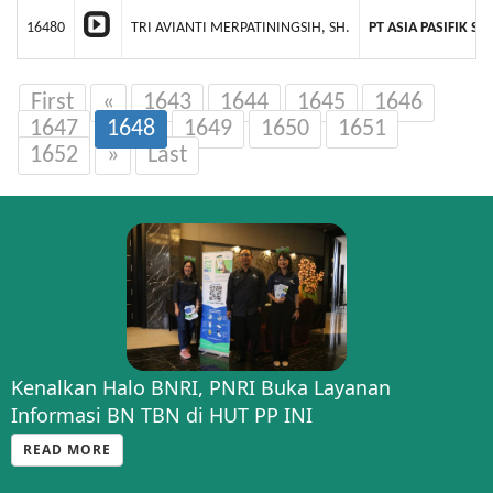
16480
TRI AVIANTI MERPATININGSIH, SH.
PT ASIA PASIFIK SE
First
«
1643
1644
1645
1646
1647
1648
1649
1650
1651
1652
»
Last
Kenalkan Halo BNRI, PNRI Buka Layanan
Informasi BN TBN di HUT PP INI
READ MORE