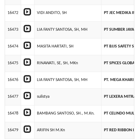
16472
VIDI ANDITO, SH
PT JEC MEDIKA IN
16473
LIA FANTY SANTOSA, SH, MH
PT SUMBER JAYA B
16474
MASITA HARTATI, SH
PT BJJS SAFETY SO
16475
RINAWATI, SE, SH, MKn
PT SPICES GLOBAL
16476
LIA FANTY SANTOSA, SH, MH
PT. MEGA KHARIS
16477
sulistya
PT LEXERA MITRA 
16478
BAMBANG SANTOSO, SH., M.Kn.
PT CELINDO MULTI
16479
ARIFIN SH M.Kn
PT RED RIBBON IN