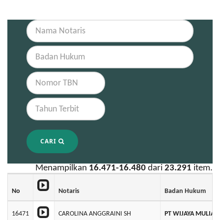
CARI
Menampilkan
16.471-16.480
dari
23.291
item.
No
Notaris
Badan Hukum
16471
CAROLINA ANGGRAINI SH
PT WIJAYA MULIA 