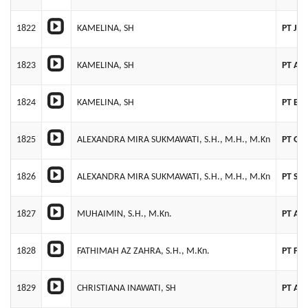
1822
KAMELINA, SH
PT JA
1823
KAMELINA, SH
PT AS
1824
KAMELINA, SH
PT BE
1825
ALEXANDRA MIRA SUKMAWATI, S.H., M.H., M.Kn
PT GU
1826
ALEXANDRA MIRA SUKMAWATI, S.H., M.H., M.Kn
PT SA
1827
MUHAIMIN, S.H., M.Kn.
PT AR
1828
FATHIMAH AZ ZAHRA, S.H., M.Kn.
PT FO
1829
CHRISTIANA INAWATI, SH
PT AN