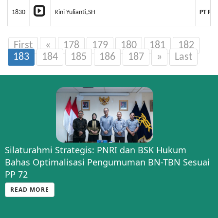
1830
Rini Yulianti,SH
PT RE
First
«
178
179
180
181
182
183
184
185
186
187
»
Last
Silaturahmi Strategis: PNRI dan BSK Hukum
Bahas Optimalisasi Pengumuman BN-TBN Sesuai
PP 72
READ MORE