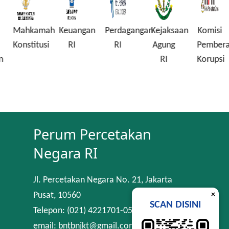
Mahkamah
Keuangan
Perdagangan
Kejaksaan
Komisi
Konstitusi
RI
RI
Agung
Pembera
n
RI
Korupsi
Perum Percetakan
Negara RI
Jl. Percetakan Negara No. 21, Jakarta
×
Pusat, 10560
SCAN DISINI
Telepon: (021) 4221701-05
email: bntbnjkt@gmail.com