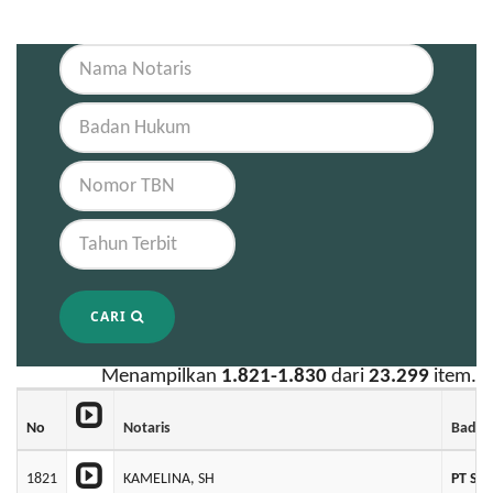
CARI
Menampilkan
1.821-1.830
dari
23.299
item.
No
Notaris
Bada
1821
KAMELINA, SH
PT SU