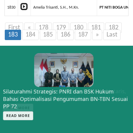
1830
Amelia Trisanti, S.H., M.Kn.
PT NITI BOGA UNNA
First
«
178
179
180
181
182
183
184
185
186
187
»
Last
Maksimalkan Layanan Informasi kepada Notaris,
Silaturahmi Strategis: PNRI dan BSK Hukum
PNRI Tampilkan Halo BNRI di Notarace
Bahas Optimalisasi Pengumuman BN-TBN Sesuai
PP 72
READ MORE
READ MORE