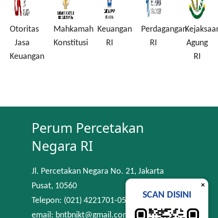
Otoritas
Mahkamah
Keuangan
Perdagangan
Kejaksaa
Jasa
Konstitusi
RI
RI
Agung
Keuangan
RI
Perum Percetakan
Negara RI
Jl. Percetakan Negara No. 21, Jakarta
×
Pusat, 10560
SCAN DISINI
Telepon: (021) 4221701-05
email: bntbnjkt@gmail.com