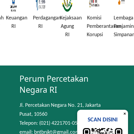
ah
Keuangan
Perdagangan
Kejaksaan
Komisi
Lembaga
i
RI
RI
Agung
Pemberantasan
Penjamin
RI
Korupsi
Simpana
Perum Percetakan
Negara RI
Jl. Percetakan Negara No. 21, Jakarta
×
Pusat, 10560
SCAN DISINI
Telepon: (021) 4221701-05
email: bntbnjkt@gmail.com