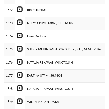
1872
Rini Yulianti,SH
P
1873
Ni Ketut Putri Pratiwi, S.H., M.Kn.
P
1874
Hana Badrina
P
1875
SHERLY MEILINTAN SURYA, S.Kom., S.H., M.M., M.Kn.
P
1876
NATALIA RENAWATI WINOTO,S.H
J
1877
KARTIKA UTAMI.SH.MKN
P
1878
NATALIA RENAWATI WINOTO,S.H
J
1879
WILEM LOBO,SH.M.Kn
P