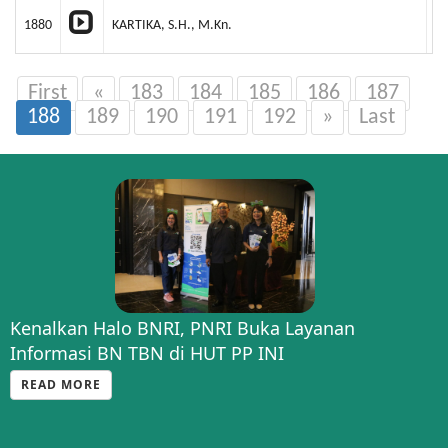
1880
KARTIKA, S.H., M.Kn.
P
First
«
183
184
185
186
187
188
189
190
191
192
»
Last
Kenalkan Halo BNRI, PNRI Buka Layanan
Informasi BN TBN di HUT PP INI
READ MORE