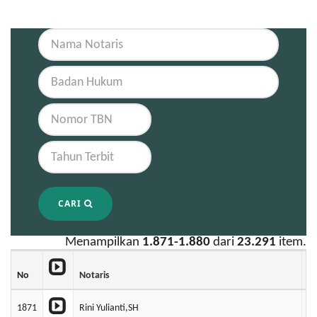
CARI
Menampilkan
1.871-1.880
dari
23.291
item.
No
Notaris
B
1871
Rini Yulianti,SH
P