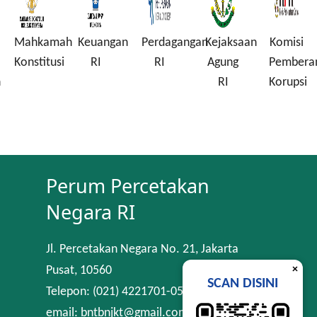
Mahkamah
Keuangan
Perdagangan
Kejaksaan
Komisi
Konstitusi
RI
RI
Agung
Pembera
n
RI
Korupsi
Perum Percetakan
Negara RI
Jl. Percetakan Negara No. 21, Jakarta
×
Pusat, 10560
SCAN DISINI
Telepon: (021) 4221701-05
email: bntbnjkt@gmail.com