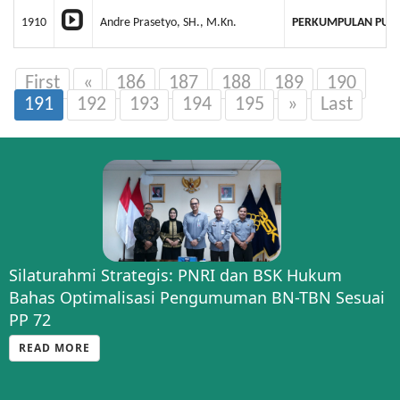
1910
Andre Prasetyo, SH., M.Kn.
PERKUMPULAN PUN
First
«
186
187
188
189
190
191
192
193
194
195
»
Last
Silaturahmi Strategis: PNRI dan BSK Hukum
Bahas Optimalisasi Pengumuman BN-TBN Sesuai
PP 72
READ MORE