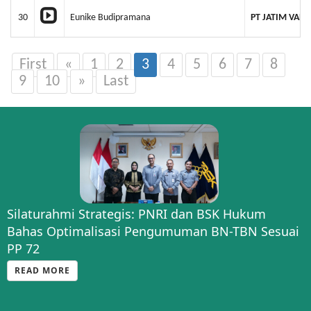
30
Eunike Budipramana
PT JATIM VAN
First
«
1
2
3
4
5
6
7
8
9
10
»
Last
Silaturahmi Strategis: PNRI dan BSK Hukum
Bahas Optimalisasi Pengumuman BN-TBN Sesuai
PP 72
READ MORE