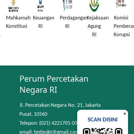
Mahkamah
Keuangan
Perdagangan
Kejaksaan
Komisi
Konstitusi
RI
RI
Agung
Pembera
n
RI
Korupsi
Perum Percetakan
Negara RI
Jl. Percetakan Negara No. 21, Jakarta
×
Pusat, 10560
SCAN DISINI
Telepon: (021) 4221701-05
email: bntbnjkt@gmail.com