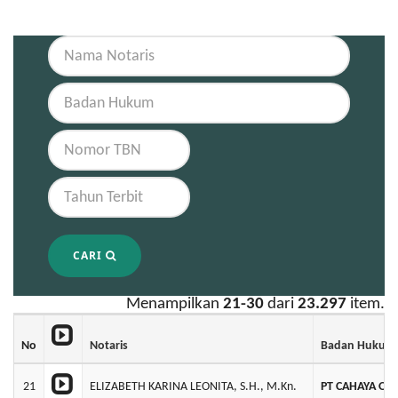
CARI
Menampilkan
21-30
dari
23.297
item.
No
Notaris
Badan Hukum
21
ELIZABETH KARINA LEONITA, S.H., M.Kn.
PT CAHAYA OB