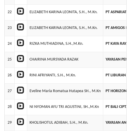
22
ELIZABETH KARINA LEONITA, S.H., M.Kn.
PT ASPARIAT 
23
ELIZABETH KARINA LEONITA, S.H., M.Kn.
PT AMIGOS MU
24
RIZKA MUTHIADINA, S.H.,M.Kn.
PT KAYA RAYA
25
CHAIRINA MURSYADA RAZAK
YAYASAN PEND
26
RINI AFRIYANTI, S.H., M.Kn.
PT LIBURAN AS
27
Eveline Maria Romatua Hutapea SH., M.Kn
PT HORIZON 
28
NI NYOMAN AYU TRI AGUSTINI, SH.,M.Kn
PT BALI CIPTA
29
KHOLISHOTUL ADIBAH, S.H., M.Kn.
YAYASAN AN N