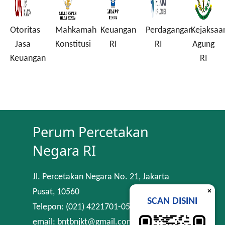
Otoritas
Mahkamah
Keuangan
Perdagangan
Kejaksaa
a
Jasa
Konstitusi
RI
RI
Agung
Keuangan
RI
Perum Percetakan
Negara RI
Jl. Percetakan Negara No. 21, Jakarta
×
Pusat, 10560
SCAN DISINI
Telepon: (021) 4221701-05
email: bntbnjkt@gmail.com