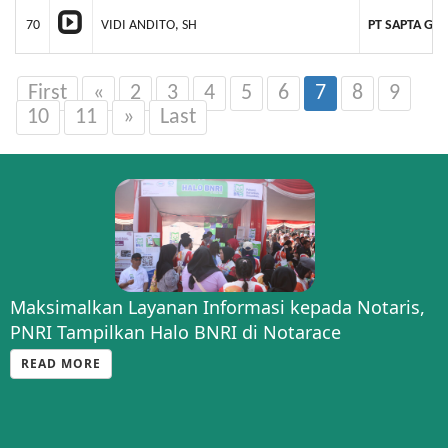
70
VIDI ANDITO, SH
PT SAPTA GR
First
«
2
3
4
5
6
7
8
9
10
11
»
Last
Maksimalkan Layanan Informasi kepada Notaris,
PNRI Tampilkan Halo BNRI di Notarace
READ MORE