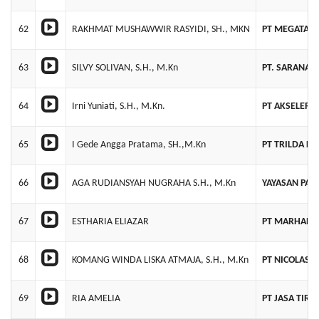
62
RAKHMAT MUSHAWWIR RASYIDI, SH., MKN
PT MEGATAM
63
SILVY SOLIVAN, S.H., M.Kn
PT. SARANA 
64
Irni Yuniati, S.H., M.Kn.
PT AKSELERAS
65
I Gede Angga Pratama, SH.,M.Kn
PT TRILDA L
66
AGA RUDIANSYAH NUGRAHA S.H., M.Kn
YAYASAN PAT
67
ESTHARIA ELIAZAR
PT MARHABA
68
KOMANG WINDA LISKA ATMAJA, S.H., M.Kn
PT NICOLAS J
69
RIA AMELIA
PT JASA TIRT