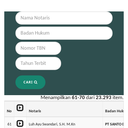
CARI
Menampilkan
61-70
dari
23.293
item.
No
Notaris
Badan Huku
61
Luh Ayu Swandari, S.H. M.Kn
PT SANTO DI