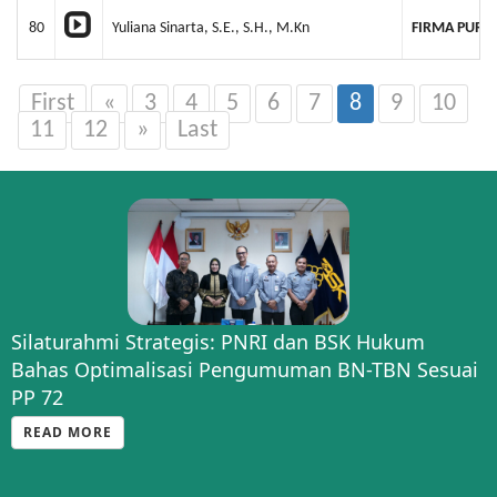
80
Yuliana Sinarta, S.E., S.H., M.Kn
FIRMA PURN
First
«
3
4
5
6
7
8
9
10
11
12
»
Last
Silaturahmi Strategis: PNRI dan BSK Hukum
Bahas Optimalisasi Pengumuman BN-TBN Sesuai
PP 72
READ MORE