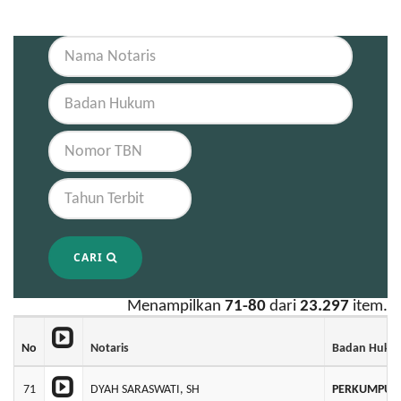
CARI
Menampilkan
71-80
dari
23.297
item.
No
Notaris
Badan Huku
71
DYAH SARASWATI, SH
PERKUMPULA