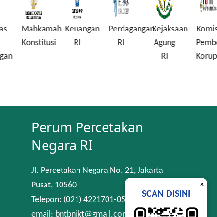
Mahkamah
Keuangan
Perdagangan
Kejaksaan
Komisi
Konstitusi
RI
RI
Agung
Pembera
n
RI
Korupsi
Perum Percetakan
Negara RI
Jl. Percetakan Negara No. 21, Jakarta
×
Pusat, 10560
SCAN DISINI
Telepon: (021) 4221701-05
email: bntbnjkt@gmail.com