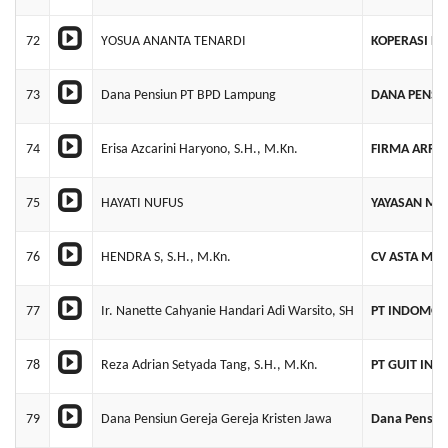
72
YOSUA ANANTA TENARDI
KOPERASI P
73
Dana Pensiun PT BPD Lampung
DANA PENSI
74
Erisa Azcarini Haryono, S.H., M.Kn.
FIRMA ARRIZ
75
HAYATI NUFUS
YAYASAN MUL
76
HENDRA S, S.H., M.Kn.
CV ASTA ME
77
Ir. Nanette Cahyanie Handari Adi Warsito, SH
PT INDOMOBI
78
Reza Adrian Setyada Tang, S.H., M.Kn.
PT GUIT IN
79
Dana Pensiun Gereja Gereja Kristen Jawa
Dana Pensiun