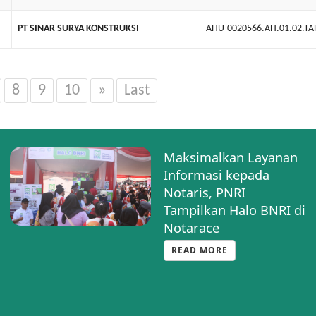
PT SINAR SURYA KONSTRUKSI
AHU-0020566.AH.01.02.T
8
9
10
»
Last
Maksimalkan Layanan
Informasi kepada
Notaris, PNRI
Tampilkan Halo BNRI di
Notarace
READ MORE