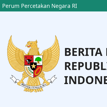
Perum Percetakan Negara RI
BERITA
REPUBL
INDONE
Dr. Supra
Yanuar Gunarto
tama Perum PNRI