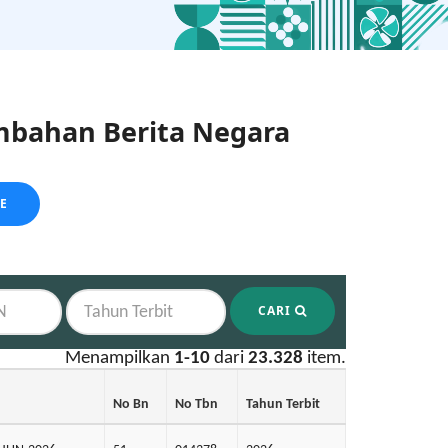
bahan Berita Negara
LE
CARI
Menampilkan
1-10
dari
23.328
item.
No Bn
No Tbn
Tahun Terbit