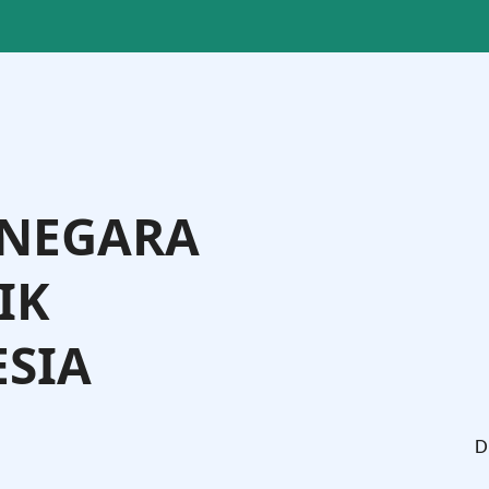
 NEGARA
IK
SIA
tman Andi Agtas, S.H., M.H.
Menteri Hukum
D