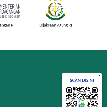
angan RI
Kejaksaan Agung RI
Komisi P
K
×
SCAN DISINI