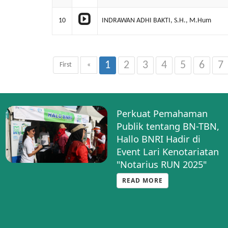
10
INDRAWAN ADHI BAKTI, S.H., M.Hum
1
2
3
4
5
6
7
First
«
Perkuat Pemahaman
Publik tentang BN-TBN,
Hallo BNRI Hadir di
Event Lari Kenotariatan
"Notarius RUN 2025"
READ MORE