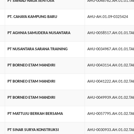
PT SAFAAD NAGA SENTOSA
AHU-0048762.AH.01.01.T
PT. CAHAYA KAMPUNG BARU
AHU-AH.01.09-0325424
PT AGHNIA SAMUDERA NUSANTARA
AHU-0058517.AH.01.01.T
PT NUSANTARA SARANA TRAINING
AHU-0034967.AH.01.01.T
PT BORNEO ETAM MANDIRI
AHU-0043114.AH.01.02.T
PT BORNEO ETAM MANDIRI
AHU-0041222.AH.01.02.T
PT BORNEO ETAM MANDIRI
AHU-0049939.AH.01.02.T
PT MATTUJU BERKAH BERSAMA
AHU-0057795.AH.01.02.T
PT SINAR SURYA KONSTRUKSI
AHU-0030933.AH.01.02.T