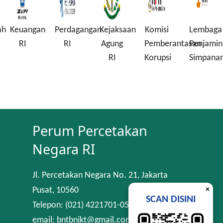
ah
Keuangan
Perdagangan
Kejaksaan
Komisi
Lembaga
i
RI
RI
Agung
Pemberantasan
Penjamin
RI
Korupsi
Simpana
Perum Percetakan
Negara RI
Jl. Percetakan Negara No. 21, Jakarta
×
Pusat, 10560
SCAN DISINI
Telepon: (021) 4221701-05
email: bntbnjkt@gmail.com