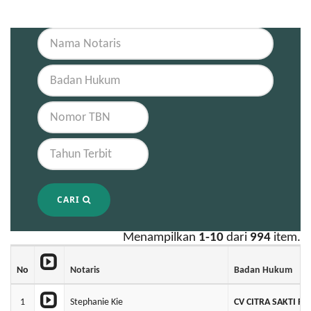
CARI
Menampilkan
1-10
dari
994
item.
No
Notaris
Badan Hukum
1
Stephanie Kie
CV CITRA SAKTI P