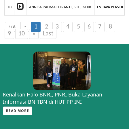
10
ANNISA RAHMA FITRANTI, S.H., M.Kn.
CV JAVA PLASTIC I
1
2
3
4
5
6
7
8
First
«
9
10
»
Last
Kenalkan Halo BNRI, PNRI Buka Layanan
Informasi BN TBN di HUT PP INI
READ MORE