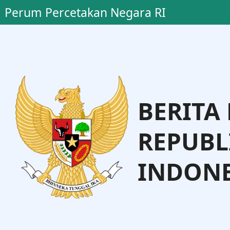
Perum Percetakan Negara RI
BERITA
REPUBL
INDONE
Dr. Supra
Yanuar Gunarto
tama Perum PNRI