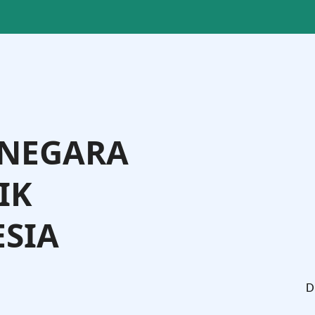
 NEGARA
IK
SIA
tman Andi Agtas, S.H., M.H.
Menteri Hukum
D