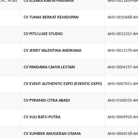
H., M.Kn.
CV ELSAKA KARYA PRATAMA
AHU-0011859-AH
CV TUNAS BERKAT KEHIDUPAN
AHU-0010668-AH
CV PITU LUXE STUDIO
AHU-0012315-AH
CV JERRY VALENTINA ANDRIANA
AHU-0011570-AH
CV PANDAWA CAHYA LESTARI
AHU-0004197-AH
CV EVENT AUTHENTIC EXPO (EVENTIC EXPO)
AHU-0007651-AH
CV PYRAMID CITRA ABADI
AHU-0106535-AH
CV SUU BATU PUTRA
AHU-0009920-AH
CV SUMBER ANUGERAH UTAMA
AHU-0004518-AH