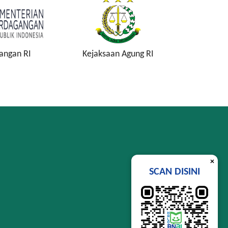
angan RI
Kejaksaan Agung RI
Komisi P
K
×
SCAN DISINI