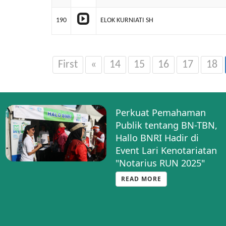
190
ELOK KURNIATI SH
First
«
14
15
16
17
18
Perkuat Pemahaman
Publik tentang BN-TBN,
Hallo BNRI Hadir di
Event Lari Kenotariatan
"Notarius RUN 2025"
READ MORE