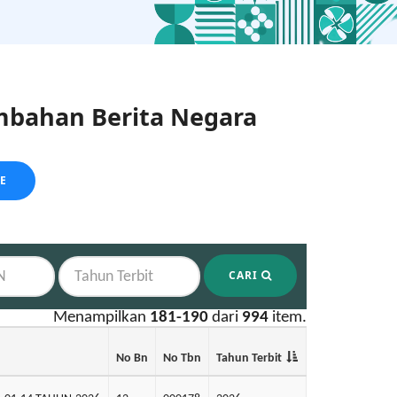
bahan Berita Negara
LE
CARI
Menampilkan
181-190
dari
994
item.
No Bn
No Tbn
Tahun Terbit