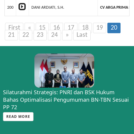
200
DANI ARDIATI, S.H.
CV ARGA PRIMA LE
First
«
15
16
17
18
19
20
21
22
23
24
»
Last
Silaturahmi Strategis: PNRI dan BSK Hukum
Bahas Optimalisasi Pengumuman BN-TBN Sesuai
PP 72
READ MORE