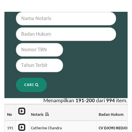
CARI
Menampilkan
191-200
dari
994
item.
No
Notaris
Badan Hukum
191
Catherine Chandra
CV DJOYO REDJO