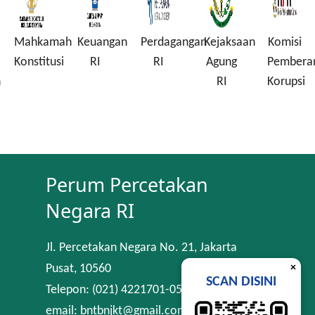
Mahkamah
Keuangan
Perdagangan
Kejaksaan
Komisi
Konstitusi
RI
RI
Agung
Pembera
n
RI
Korupsi
Perum Percetakan
Negara RI
Jl. Percetakan Negara No. 21, Jakarta
×
Pusat, 10560
SCAN DISINI
Telepon: (021) 4221701-05
email: bntbnjkt@gmail.com