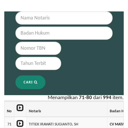
CARI
Menampilkan
71-80
dari
994
item.
No
Notaris
Badan Hu
71
TITIEK IRAWATI SUGIANTO, SH
CV MATA 