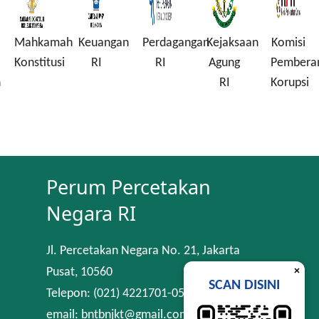
Mahkamah
Keuangan
Perdagangan
Kejaksaan
Komisi
Konstitusi
RI
RI
Agung
Pembera
n
RI
Korupsi
Perum Percetakan
Negara RI
Jl. Percetakan Negara No. 21, Jakarta
×
Pusat, 10560
SCAN DISINI
Telepon: (021) 4221701-05
email: bntbnjkt@gmail.com