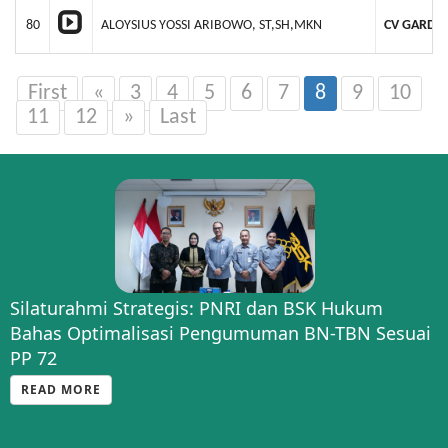
80
ALOYSIUS YOSSI ARIBOWO, ST,SH,MKN
CV GARDA
First
«
3
4
5
6
7
8
9
10
11
12
»
Last
Silaturahmi Strategis: PNRI dan BSK Hukum
Bahas Optimalisasi Pengumuman BN-TBN Sesuai
PP 72
READ MORE