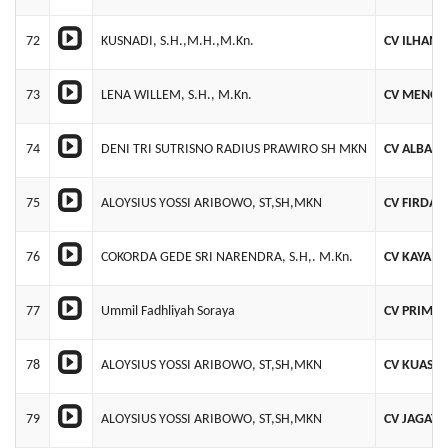
72
KUSNADI, S.H.,M.H.,M.Kn.
CV ILHAM
73
LENA WILLEM, S.H., M.Kn.
CV MENGH
74
DENI TRI SUTRISNO RADIUS PRAWIRO SH MKN
CV ALBA SE
75
ALOYSIUS YOSSI ARIBOWO, ST,SH,MKN
CV FIRDA
76
COKORDA GEDE SRI NARENDRA, S.H,. M.Kn.
CV KAYA A
77
Ummil Fadhliyah Soraya
CV PRIMA
78
ALOYSIUS YOSSI ARIBOWO, ST,SH,MKN
CV KUASA
79
ALOYSIUS YOSSI ARIBOWO, ST,SH,MKN
CV JAGAT 