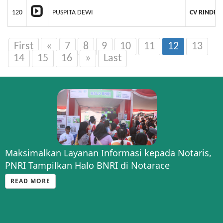
120
PUSPITA DEWI
CV RINDRA
First
«
7
8
9
10
11
12
13
14
15
16
»
Last
Maksimalkan Layanan Informasi kepada Notaris,
PNRI Tampilkan Halo BNRI di Notarace
READ MORE