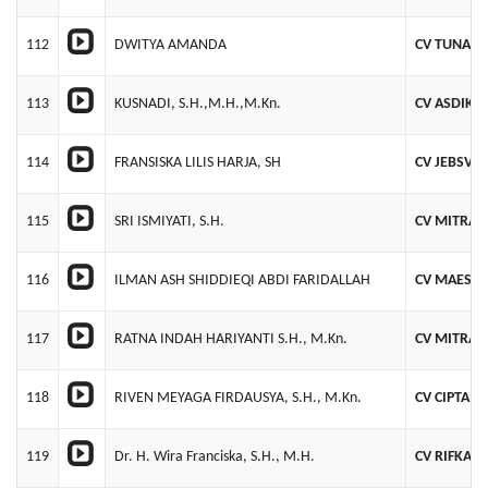
112
DWITYA AMANDA
CV TUNAS 
113
KUSNADI, S.H.,M.H.,M.Kn.
CV ASDIK 
114
FRANSISKA LILIS HARJA, SH
CV JEBSVIB
115
SRI ISMIYATI, S.H.
CV MITRA 
116
ILMAN ASH SHIDDIEQI ABDI FARIDALLAH
CV MAESRA
117
RATNA INDAH HARIYANTI S.H., M.Kn.
CV MITRA 
118
RIVEN MEYAGA FIRDAUSYA, S.H., M.Kn.
CV CIPTA 
119
Dr. H. Wira Franciska, S.H., M.H.
CV RIFKAN