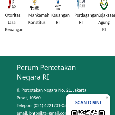
Otoritas
Mahkamah
Keuangan
Perdagangan
Kejaksaa
a
Jasa
Konstitusi
RI
RI
Agung
Keuangan
RI
Perum Percetakan
Negara RI
Jl. Percetakan Negara No. 21, Jakarta
×
Pusat, 10560
SCAN DISINI
Telepon: (021) 4221701-05
email: bntbnjkt@gmail.com