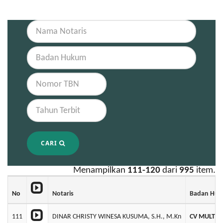
CARI
Menampilkan
111-120
dari
995
item.
No
Notaris
Badan Hu
111
DINAR CHRISTY WINESA KUSUMA, S.H., M.Kn
CV MULTI 