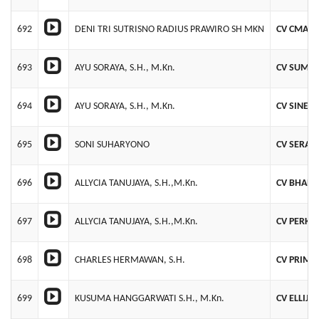
692
DENI TRI SUTRISNO RADIUS PRAWIRO SH MKN
CV CMA S
693
AYU SORAYA, S.H., M.Kn.
CV SUMBE
694
AYU SORAYA, S.H., M.Kn.
CV SINER
695
SONI SUHARYONO
CV SERAS
696
ALLYCIA TANUJAYA, S.H.,M.Kn.
CV BHAN
697
ALLYCIA TANUJAYA, S.H.,M.Kn.
CV PERKA
698
CHARLES HERMAWAN, S.H.
CV PRIMA
699
KUSUMA HANGGARWATI S.H., M.Kn.
CV ELLIJA