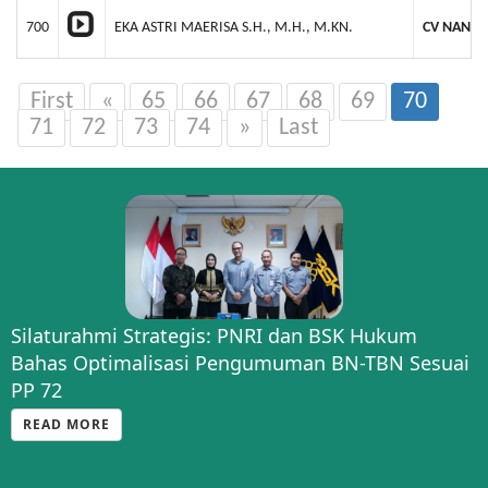
700
EKA ASTRI MAERISA S.H., M.H., M.KN.
CV NANGG
First
«
65
66
67
68
69
70
71
72
73
74
»
Last
Silaturahmi Strategis: PNRI dan BSK Hukum
Bahas Optimalisasi Pengumuman BN-TBN Sesuai
PP 72
READ MORE