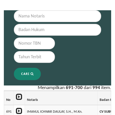
CARI
Menampilkan
691-700
dari
994
item.
No
Notaris
Badan H
691
IMANUL ICHWAR DAULAY, S.H., M.Kn.
CV SUBUR