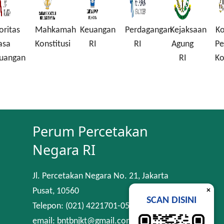
Mahkamah
Keuangan
Perdagangan
Kejaksaan
Komisi
Konstitusi
RI
RI
Agung
Pembera
n
RI
Korupsi
Perum Percetakan
Negara RI
Jl. Percetakan Negara No. 21, Jakarta
×
Pusat, 10560
SCAN DISINI
Telepon: (021) 4221701-05
email: bntbnjkt@gmail.com