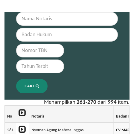
CARI
Menampilkan
261-270
dari
994
item.
No
Notaris
Badan H
261
Nyoman Agung Mahesa Inggas
CV MARI K