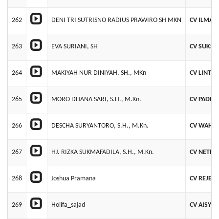
262
DENI TRI SUTRISNO RADIUS PRAWIRO SH MKN
CV ILMA 
263
EVA SURIANI, SH
CV SUKSE
264
MAKIYAH NUR DINIYAH, SH., MKn
CV LINTA
265
MORO DHANA SARI, S.H., M.Kn.
CV PADMA
266
DESCHA SURYANTORO, S.H., M.Kn.
CV WAHAN
267
HJ. RIZKA SUKMAFADILA, S.H., M.Kn.
CV NETRAL
268
Joshua Pramana
CV REJEKI
269
Holifa_sajad
CV AISYA