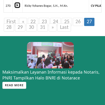
270
Ricky Yohanes Bogar, S.H., M.Kn.
CV PILAT
First
«
22
23
24
25
26
27
28
29
30
31
»
Last
Maksimalkan Layanan Informasi kepada Notaris,
PNRI Tampilkan Halo BNRI di Notarace
READ MORE