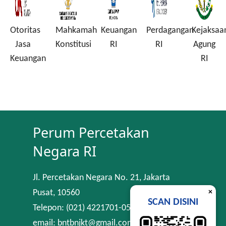
Otoritas
Mahkamah
Keuangan
Perdagangan
Kejaksaa
a
Jasa
Konstitusi
RI
RI
Agung
Keuangan
RI
Perum Percetakan
Negara RI
Jl. Percetakan Negara No. 21, Jakarta
×
Pusat, 10560
SCAN DISINI
Telepon: (021) 4221701-05
email: bntbnjkt@gmail.com