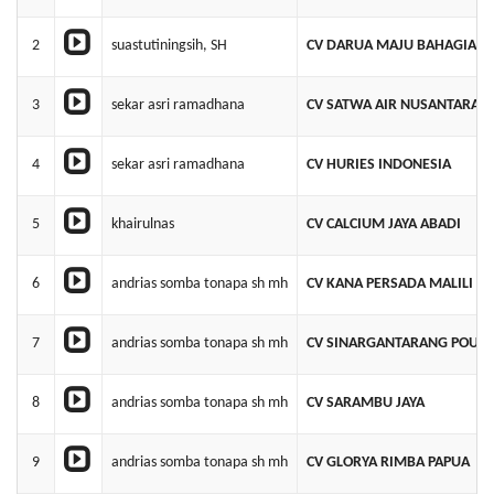
2
suastutiningsih, SH
CV DARUA MAJU BAHAGIA
3
sekar asri ramadhana
CV SATWA AIR NUSANTARA
4
sekar asri ramadhana
CV HURIES INDONESIA
5
khairulnas
CV CALCIUM JAYA ABADI
6
andrias somba tonapa sh mh
CV KANA PERSADA MALILI
7
andrias somba tonapa sh mh
CV SINARGANTARANG POULT
8
andrias somba tonapa sh mh
CV SARAMBU JAYA
9
andrias somba tonapa sh mh
CV GLORYA RIMBA PAPUA