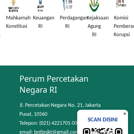
Mahkamah
Keuangan
Perdagangan
Kejaksaan
Komisi
Konstitusi
RI
RI
Agung
Pembera
n
RI
Korupsi
Perum Percetakan
Negara RI
Jl. Percetakan Negara No. 21, Jakarta
×
Pusat, 10560
SCAN DISINI
Telepon: (021) 4221701-05
email: bntbnjkt@gmail.com