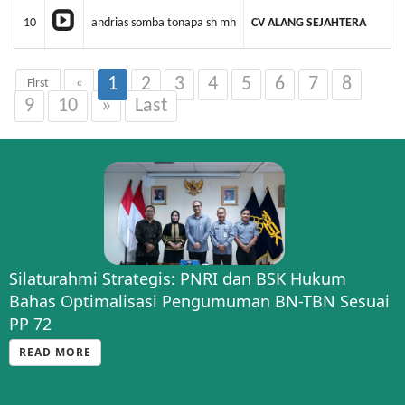
10
andrias somba tonapa sh mh
CV ALANG SEJAHTERA
1
2
3
4
5
6
7
8
First
«
9
10
»
Last
Silaturahmi Strategis: PNRI dan BSK Hukum
Kenalkan Halo BNRI, PNRI Buka Layanan
Bahas Optimalisasi Pengumuman BN-TBN Sesuai
Informasi BN TBN di HUT PP INI
PP 72
READ MORE
READ MORE