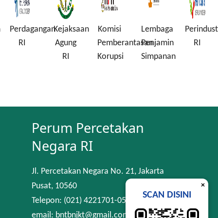
n
Perdagangan
Kejaksaan
Komisi
Lembaga
Perindust
RI
Agung
Pemberantasan
Penjamin
RI
RI
Korupsi
Simpanan
Perum Percetakan
Negara RI
Jl. Percetakan Negara No. 21, Jakarta
×
Pusat, 10560
SCAN DISINI
Telepon: (021) 4221701-05
email: bntbnjkt@gmail.com