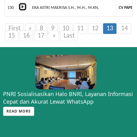
130
EKA ASTRI MAERISA S.H., M.H., M.KN.
CV PAPER
First
«
8
9
10
11
12
13
14
15
16
17
»
Last
PNRI Sosialisasikan Halo BNRI, Layanan Informasi
Cepat dan Akurat Lewat WhatsApp
READ MORE