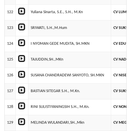
122
Yuliana Sinarta, S.E., S.H., M.Kn
CV LUMB
123
SRIWATI, S.H.,M.Hum
CV SUKSE
124
I NYOMAN GEDE MUDITA, SH.MKN
CV EDU N
125
TAJUDDIN,SH.,MKn
CV NADRA
126
SUSANA CHANDRADEWI SANYOTO, SH.MKN
CV NISEL 
127
BASTIAN SITEGAR S.H., M.Kn.
CV SUKSE
128
RINI SULISTIYANINGSIH S.H., M.Kn.
CV NONA
129
MELINDA WULANDARI,SH.,Mkn
CV MEGA J