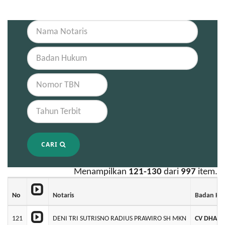
CARI
Menampilkan
121-130
dari
997
item.
No
Notaris
Badan H
121
DENI TRI SUTRISNO RADIUS PRAWIRO SH MKN
CV DHANA