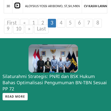
30
ALOYSIUS YOSSI ARIBOWO, ST,SH,MKN
CV KASIH LAYANAN
First
«
1
2
3
4
5
6
7
8
9
10
»
Last
Silaturahmi Strategis: PNRI dan BSK Hukum
Bahas Optimalisasi Pengumuman BN-TBN Sesuai
PP 72
READ MORE