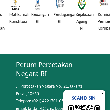
Mahkamah
Keuangan
Perdagangan
Kejaksaan
Komisi
Konstitusi
RI
RI
Agung
Pembera
n
RI
Korupsi
Perum Percetakan
Negara RI
Jl. Percetakan Negara No. 21, Jakarta
×
Pusat, 10560
SCAN DISINI
Telepon: (021) 4221701-05
email: bntbnjkt@gmail.com