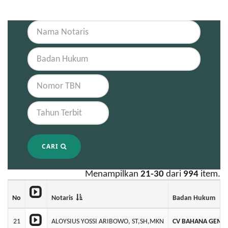
CARI
Menampilkan
21-30
dari
994
item.
No
Notaris
Badan Hukum
21
ALOYSIUS YOSSI ARIBOWO, ST,SH,MKN
CV BAHANA GEMA