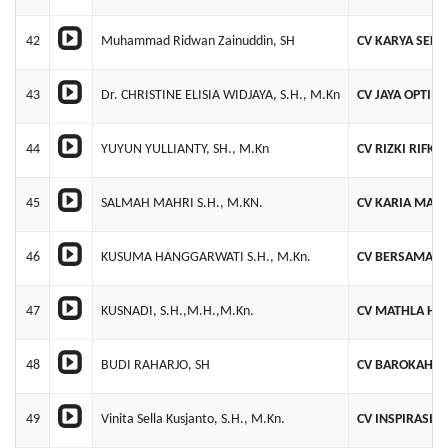
42
Muhammad Ridwan Zainuddin, SH
CV KARYA SELA
43
Dr. CHRISTINE ELISIA WIDJAYA, S.H., M.Kn
CV JAYA OPTIM
44
YUYUN YULLIANTY, SH., M.Kn
CV RIZKI RIFKI 
45
SALMAH MAHRI S.H., M.KN.
CV KARIA MAK
46
KUSUMA HANGGARWATI S.H., M.Kn.
CV BERSAMA A
47
KUSNADI, S.H.,M.H.,M.Kn.
CV MATHLA HI
48
BUDI RAHARJO, SH
CV BAROKAH M
49
Vinita Sella Kusjanto, S.H., M.Kn.
CV INSPIRASI 