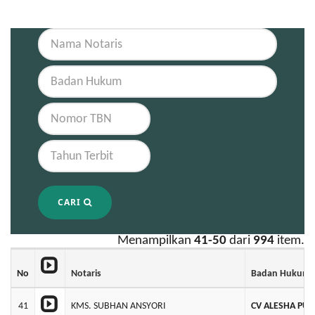
CARI
Menampilkan
41-50
dari
994
item.
No
Notaris
Badan Hukum
41
KMS. SUBHAN ANSYORI
CV ALESHA PUT