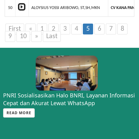
50
ALOYSIUS YOSSI ARIBOWO, ST,SH,MKN
CV KANA PANEN
First
«
1
2
3
4
5
6
7
8
9
10
»
Last
PNRI Sosialisasikan Halo BNRI, Layanan Informasi
Cepat dan Akurat Lewat WhatsApp
READ MORE