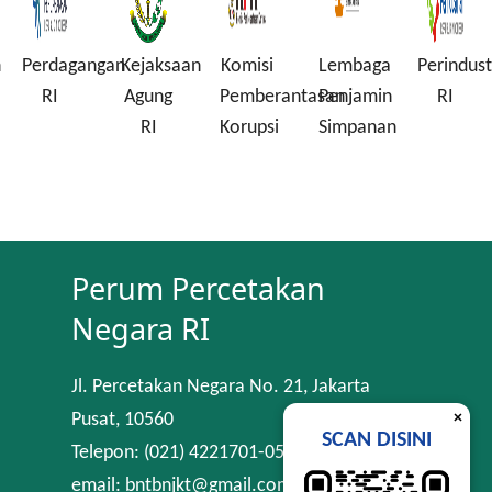
n
Perdagangan
Kejaksaan
Komisi
Lembaga
Perindust
RI
Agung
Pemberantasan
Penjamin
RI
RI
Korupsi
Simpanan
Perum Percetakan
Negara RI
Jl. Percetakan Negara No. 21, Jakarta
×
Pusat, 10560
SCAN DISINI
Telepon: (021) 4221701-05
email: bntbnjkt@gmail.com