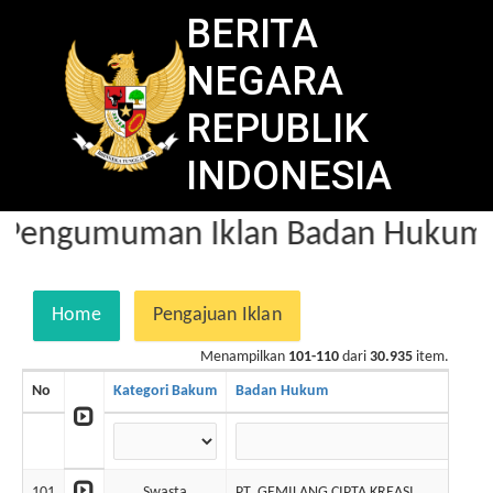
BERITA
NEGARA
REPUBLIK
INDONESIA
Pengumuman Iklan Badan Hukum d
Home
Pengajuan Iklan
Menampilkan
101-110
dari
30.935
item.
No
Kategori Bakum
Badan Hukum
101
Swasta
PT. GEMILANG CIPTA KREASI