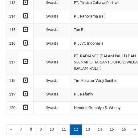
113
Swasta
PT. Tiesico Cahaya Pertiwi
114
Swasta
PT. Panorama Bali
115
Swasta
Ton Bi
116
Swasta
PT. JVC Indonesia
PT. RADIANCE (DALAM PAILIT) DAN
117
Swasta
SOENARIO HARJANTO ONGKOWIDJA
(DALAM PAILIT)
118
Swasta
Tim Kurator Widji Sudibio
119
Swasta
PT. Refanly
120
Swasta
Hendrik Gomulya & Wenny
«
7
8
9
10
11
12
13
14
15
16
»