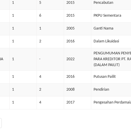
1
5
2015
Pencabutan
1
6
2015
PKPU Sementara
1
1
2005
Ganti Nama
1
2
2016
Dalam Likuidasi
PENGUMUMAN PENYEDI
JA
1
-
2022
PARA KREDITOR PT. 
(DALAM PAILIT)
1
4
2016
Putusan Pailit
1
2
2008
Pendirian
1
4
2017
Pengesahan Perdamai