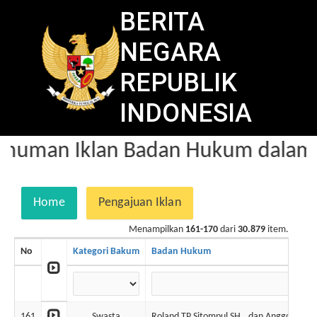
BERITA
NEGARA
REPUBLIK
INDONESIA
uman Iklan Badan Hukum dalam B
Home
Pengajuan Iklan
Menampilkan
161-170
dari
30.879
item.
No
Kategori Bakum
Badan Hukum
161
Swasta
Roland TP Sitompul SH., dan Anggoro Prib