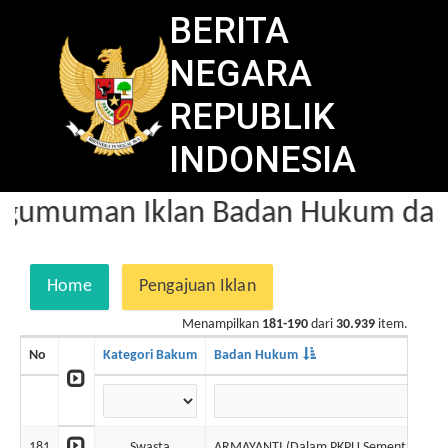
BERITA
NEGARA
REPUBLIK
INDONESIA
gumuman Iklan Badan Hukum dala
Home
Pengajuan Iklan
Menampilkan
181-190
dari
30.939
item.
No
Kategori Bakum
Badan Hukum
181
Swasta
ARMAYANTI (Dalam PKPU Sementara )