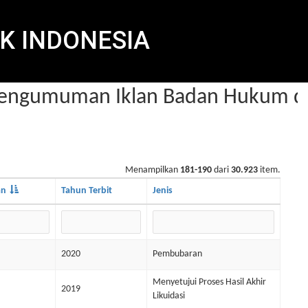
K INDONESIA
ngumuman Iklan Badan Hukum dal
Menampilkan
181-190
dari
30.923
item.
an
Tahun Terbit
Jenis
2020
Pembubaran
Menyetujui Proses Hasil Akhir
2019
Likuidasi