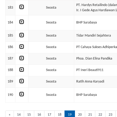
PT. Hardys Retailindo (dala
183
Swasta
Ir. I Gede Agus Hardiawan 
184
Swasta
BHP Surabaya
185
Swasta
Tidar Mandiri Sejahtera
186
Swasta
PT Cahaya Sukses Adhiperk
187
Swasta
Phoa. Dian Elina Pandika
188
Swasta
PT Ineri Beauti911
189
Swasta
Ratih Anna Karyadi
190
Swasta
BHP Surabaya
«
14
15
16
17
18
19
20
21
22
23