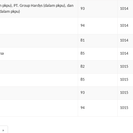
m pkpu), PT. Group Hardys (dalam pkpu), dan
93
1014
(dalam pkpu)
94
1014
81
1014
asa
85
1014
82
1015
85
1015
93
1015
94
1015
»