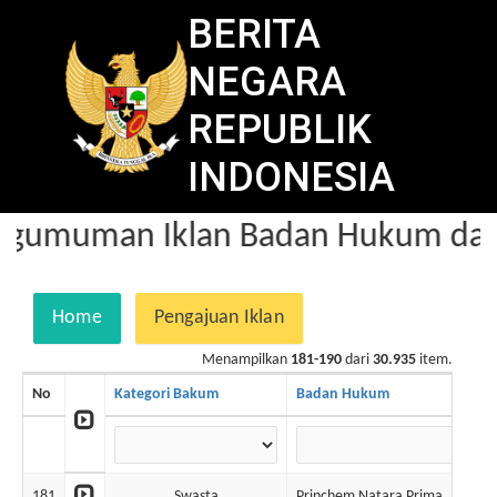
BERITA
NEGARA
REPUBLIK
INDONESIA
gumuman Iklan Badan Hukum dala
Home
Pengajuan Iklan
Menampilkan
181-190
dari
30.935
item.
No
Kategori Bakum
Badan Hukum
181
Swasta
Princhem Natara Prima