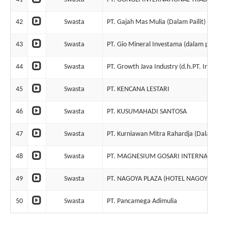
42
Swasta
PT. Gajah Mas Mulia (Dalam Pailit) dan Sdri
43
Swasta
PT. Gio Mineral Investama (dalam pailit)
44
Swasta
PT. Growth Java Industry (d.h.PT. Indoferr
45
Swasta
PT. KENCANA LESTARI
46
Swasta
PT. KUSUMAHADI SANTOSA
47
Swasta
PT. Kurniawan Mitra Rahardja (Dalam Paili
48
Swasta
PT. MAGNESIUM GOSARI INTERNASIONA
49
Swasta
PT. NAGOYA PLAZA (HOTEL NAGOYA PLASA
50
Swasta
PT. Pancamega Adimulia