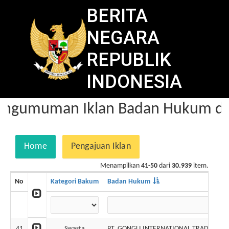
BERITA
NEGARA
REPUBLIK
INDONESIA
ngumuman Iklan Badan Hukum dal
Home
Pengajuan Iklan
Menampilkan
41-50
dari
30.939
item.
No
Kategori Bakum
Badan Hukum
41
Swasta
PT. GONGLI INTERNATIONAL TRADE (dalam 