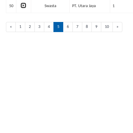
50
Swasta
PT. Utara Jaya
1
«
1
2
3
4
5
6
7
8
9
10
»