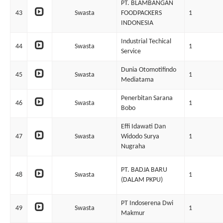
PT. BLAMBANGAN
43
Swasta
FOODPACKERS
1
INDONESIA
Industrial Techical
44
Swasta
1
Service
Dunia Otomotifindo
45
Swasta
1
Mediatama
Penerbitan Sarana
46
Swasta
1
Bobo
Effi Idawati Dan
47
Swasta
Widodo Surya
1
Nugraha
PT. BADJA BARU
48
Swasta
1
(DALAM PKPU)
PT Indoserena Dwi
49
Swasta
1
Makmur