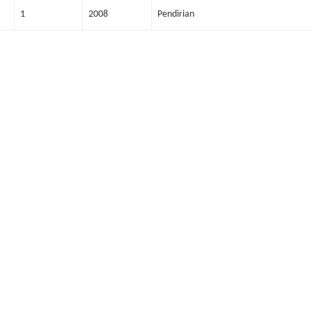
1
2008
Pendirian
Copyright © Perum Percetakan Negara RI