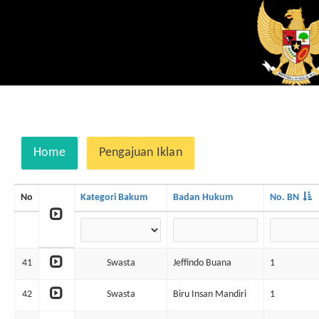
Home
Pengajuan Iklan
No
Kategori Bakum
Badan Hukum
No. BN
41
Swasta
Jeffindo Buana
1
42
Swasta
Biru Insan Mandiri
1