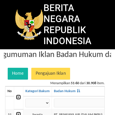
BERITA
NEGARA
REPUBLIK
INDONESIA
gumuman Iklan Badan Hukum dala
Home
Pengajuan Iklan
Menampilkan
51-60
dari
30.908
item.
No
Kategori Bakum
Badan Hukum
51
Swasta
PT. SRIWIJAYA AIR (DALAM PKPU)