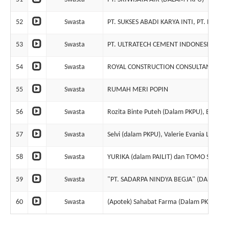
52
Swasta
PT. SUKSES ABADI KARYA INTI, PT. DUNIA
53
Swasta
PT. ULTRATECH CEMENT INDONESIA (DAL
54
Swasta
ROYAL CONSTRUCTION CONSULTANT
55
Swasta
RUMAH MERI POPIN
56
Swasta
Rozita Binte Puteh (Dalam PKPU), Ery Rizl
57
Swasta
Selvi (dalam PKPU), Valerie Evania Lim (d
58
Swasta
YURIKA (dalam PAILIT) dan TOMO SIANTO 
59
Swasta
"PT. SADARPA NINDYA BEGJA" (DALAM LI
60
Swasta
(Apotek) Sahabat Farma (Dalam PKPU)