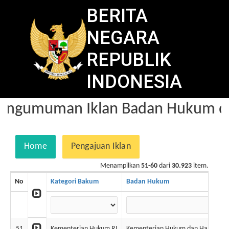
BERITA
NEGARA
REPUBLIK
INDONESIA
engumuman Iklan Badan Hukum da
Home
Pengajuan Iklan
Menampilkan
51-60
dari
30.923
item.
No
Kategori Bakum
Badan Hukum
51
Kementerian Hukum RI
Kementerian Hukum dan Ham RI