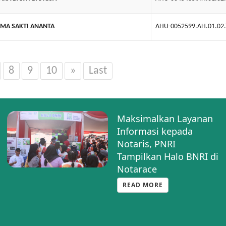
MA SAKTI ANANTA
AHU-0052599.AH.01.02
8
9
10
»
Last
Maksimalkan Layanan
Informasi kepada
Notaris, PNRI
Tampilkan Halo BNRI di
Notarace
READ MORE