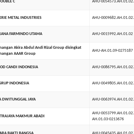
DOUBLE C
AHU-0054573.AH.01.02
KRIE METAL INDUSTRIES
AHU-0009682.AH.01.02
ARANA FARMINDO UTAMA
AHU-0015992.AH.01.02
nangan Akira Abdul Andi Rizal Group disingkat
AHU-AH.01.09-0275187
enangan AAAR Group
OD CANDI INDONESIA
AHU-0086795.AH.01.02
GRUP INDONESIA
AHU-0049805.AH.01.02
A DWITUNGGAL JAYA
AHU-0063974.AH.01.02
AHU-0053799.AH.01.02
UTRAJAYA MAKMUR ABADI
AH.01.03-0213676
ARA BAKTI BANGSA
AHU-0045435.AH.01.02