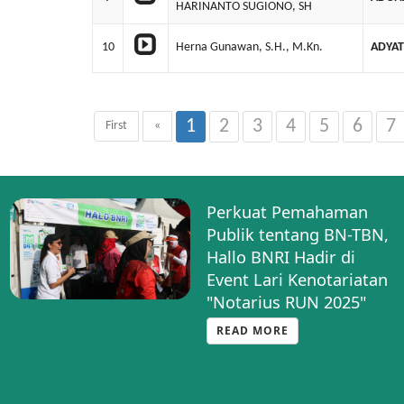
HARINANTO SUGIONO, SH
10
Herna Gunawan, S.H., M.Kn.
ADYAT
1
2
3
4
5
6
7
First
«
Perkuat Pemahaman
Publik tentang BN-TBN,
Hallo BNRI Hadir di
Event Lari Kenotariatan
"Notarius RUN 2025"
READ MORE