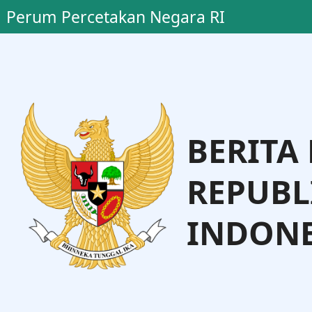
Perum Percetakan Negara RI
BERITA
REPUBL
INDONE
Dr. Supratman Andi Agtas, S.H.
Menteri Hukum