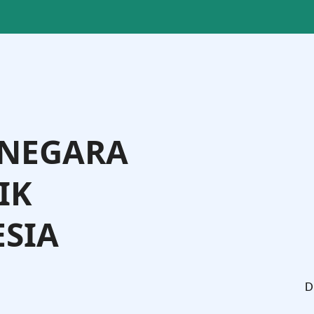
 NEGARA
IK
SIA
, M.H.
Dr. Widodo, S.H.,
Direktur Jenderal Administra