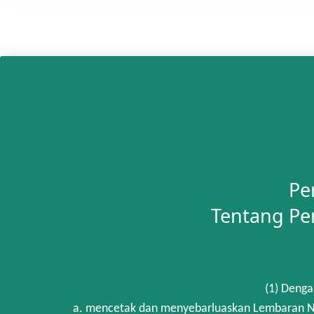
Pe
Tentang Pe
(1) Denga
a. mencetak dan menyebarluaskan Lembaran Ne