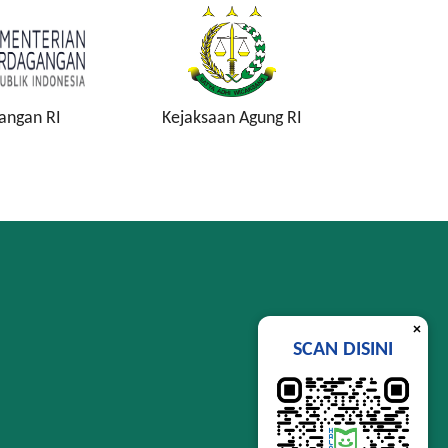
angan RI
Kejaksaan Agung RI
Komisi P
K
×
SCAN DISINI