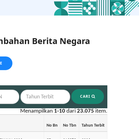
bahan Berita Negara
LE
CARI
Menampilkan
1-10
dari
23.075
item.
No Bn
No Tbn
Tahun Terbit