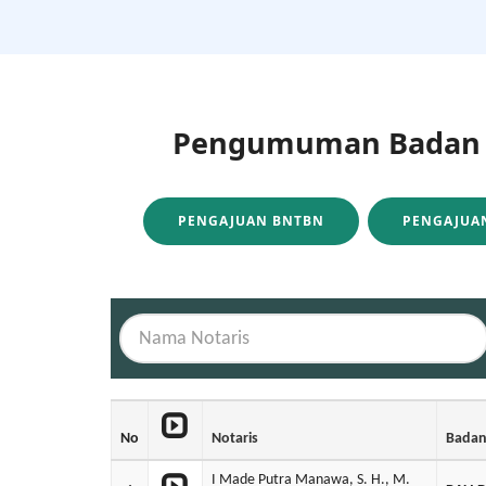
Pengumuman Badan H
PENGAJUAN BNTBN
PENGAJUAN
No
Notaris
Bada
I Made Putra Manawa, S. H., M.