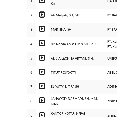
1
BALI 
Kn.
2
Ati Mulyati, SH, MKn
PT BA
3
MARTINA, SH
PT S
PT. Ke
4
Dr. Nanda Anisa Lubis, SH.,M.KN.
PT. K
5
ALICIA LEONITA ARYANI, S.H.
UNIFO
6
TITUT ROSAWATI
ABEL 
7
ELIWATY TJITRA SH
ADIM
LANAWATY DARMADI, SH, MM,
8
ADIP
MKN
KANTOR NOTARIS-PPAT
9
ADON