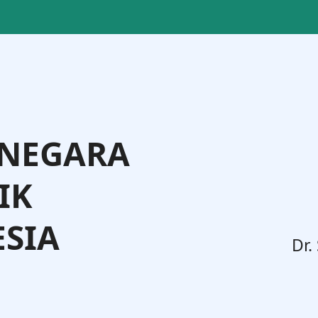
 NEGARA
IK
SIA
Dr. Supratman Andi Agtas
Menteri Hukum