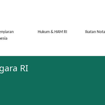
enyiaran
Hukum & HAM RI
Ikatan Nota
esia
gara RI