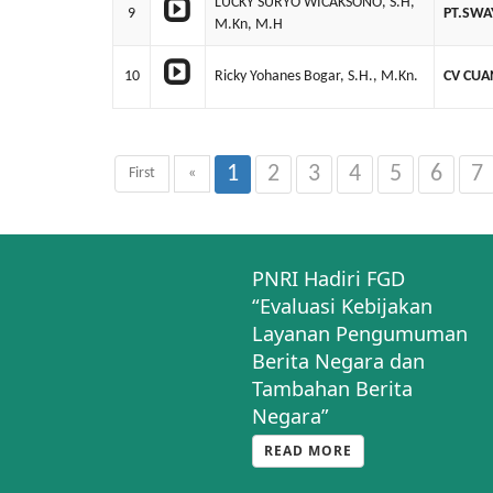
LUCKY SURYO WICAKSONO, S.H,
9
PT.SWA
M.Kn, M.H
10
Ricky Yohanes Bogar, S.H., M.Kn.
CV CUA
1
2
3
4
5
6
7
First
«
PNRI Hadiri FGD
“Evaluasi Kebijakan
Layanan Pengumuman
Berita Negara dan
Tambahan Berita
Negara”
READ MORE