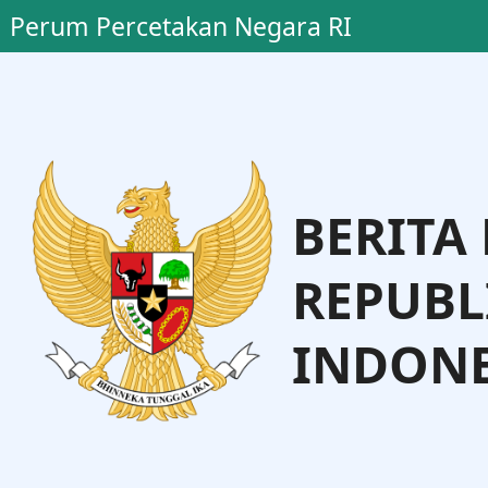
Perum Percetakan Negara RI
BERITA
REPUBL
INDONE
B. Sigit Yanuar Gunarto
Direktur Utama Perum PNRI