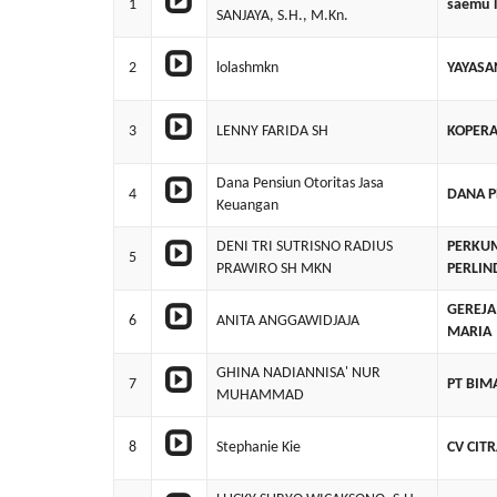
1
saemu l
SANJAYA, S.H., M.Kn.
2
lolashmkn
YAYASA
3
LENNY FARIDA SH
KOPERA
Dana Pensiun Otoritas Jasa
4
DANA P
Keuangan
DENI TRI SUTRISNO RADIUS
PERKUM
5
PRAWIRO SH MKN
PERLIN
GEREJA
6
ANITA ANGGAWIDJAJA
MARIA
GHINA NADIANNISA' NUR
7
PT BIM
MUHAMMAD
8
Stephanie Kie
CV CIT