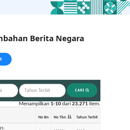
bahan Berita Negara
LE
CARI
Menampilkan
1-10
dari
23.271
item.
No Bn
No Tbn
Tahun Terbit
91-