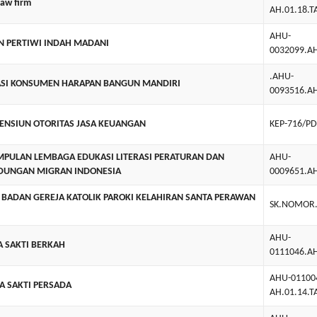
aw firm
AH.01.18.
AHU-
N PERTIWI INDAH MADANI
0032099.A
.AHU-
SI KONSUMEN HARAPAN BANGUN MANDIRI
0093516.A
ENSIUN OTORITAS JASA KEUANGAN
KEP-716/PD
PULAN LEMBAGA EDUKASI LITERASI PERATURAN DAN
AHU-
DUNGAN MIGRAN INDONESIA
0009651.A
 BADAN GEREJA KATOLIK PAROKI KELAHIRAN SANTA PERAWAN
SK.NOMOR.
AHU-
A SAKTI BERKAH
0111046.A
AHU-01100
RA SAKTI PERSADA
AH.01.14.