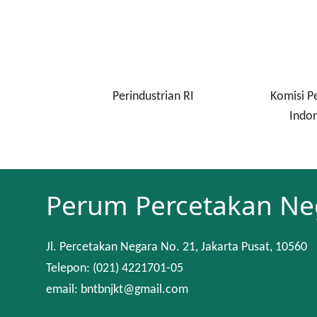
enjamin
Perindustrian RI
Komisi P
nan
Indon
Perum Percetakan Ne
Jl. Percetakan Negara No. 21, Jakarta Pusat, 10560
Telepon: (021) 4221701-05
email: bntbnjkt@gmail.com