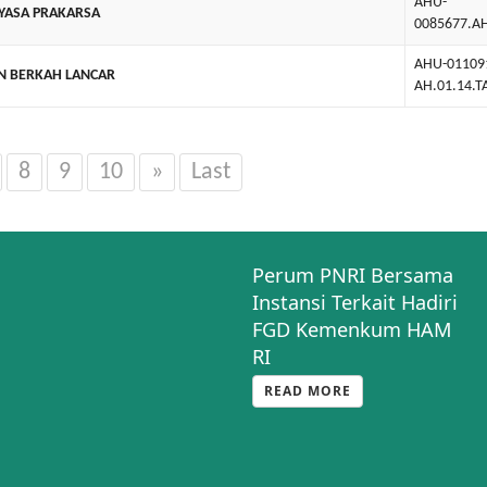
AHU-
YASA PRAKARSA
0085677.A
AHU-01109
N BERKAH LANCAR
AH.01.14.
8
9
10
»
Last
Perum PNRI Bersama
Instansi Terkait Hadiri
FGD Kemenkum HAM
RI
READ MORE