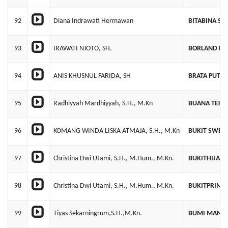
92
Diana Indrawati Hermawan
BITABINA SE
93
IRAWATI NJOTO, SH.
BORLAND NU
94
ANIS KHUSNUL FARIDA, SH
BRATA PUTR
95
Radhiyyah Mardhiyyah, S.H., M.Kn
BUANA TEKN
96
KOMANG WINDA LISKA ATMAJA, S.H., M.Kn
BUKIT SWEE
97
Christina Dwi Utami, S.H., M.Hum., M.Kn.
BUKITHIJAU 
98
Christina Dwi Utami, S.H., M.Hum., M.Kn.
BUKITPRIMA
99
Tiyas Sekarningrum,S.H.,M.Kn.
BUMI MANDI