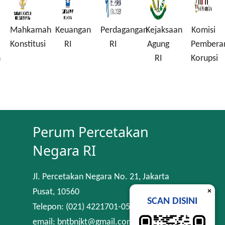
Mahkamah
Keuangan
Perdagangan
Kejaksaan
Komisi
Konstitusi
RI
RI
Agung
Pembera
n
RI
Korupsi
Perum Percetakan
Negara RI
Jl. Percetakan Negara No. 21, Jakarta
×
Pusat, 10560
SCAN DISINI
Telepon: (021) 4221701-05
email: bntbnjkt@gmail.com