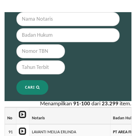
CARI
Menampilkan
91-100
dari
23.299
item.
No
Notaris
Badan Huk
91
LAVANTI MEILIA ERLINDA
PT AREA FIT