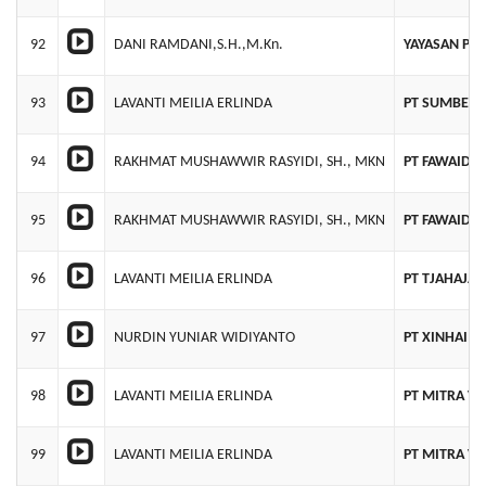
92
DANI RAMDANI,S.H.,M.Kn.
YAYASAN PU
93
LAVANTI MEILIA ERLINDA
PT SUMBER B
94
RAKHMAT MUSHAWWIR RASYIDI, SH., MKN
PT FAWAID 
95
RAKHMAT MUSHAWWIR RASYIDI, SH., MKN
PT FAWAID 
96
LAVANTI MEILIA ERLINDA
PT TJAHAJA 
97
NURDIN YUNIAR WIDIYANTO
PT XINHAI K
98
LAVANTI MEILIA ERLINDA
PT MITRA VA
99
LAVANTI MEILIA ERLINDA
PT MITRA VA