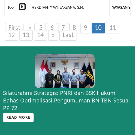
100
HERDIANTY WITJAKSANA, S.H.
YAYASAN YA
First
«
5
6
7
8
9
10
11
12
13
14
»
Last
Silaturahmi Strategis: PNRI dan BSK Hukum
Bahas Optimalisasi Pengumuman BN-TBN Sesuai
PP 72
READ MORE