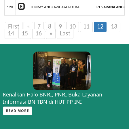
120
TEMMY ANGKAWIJAYA PUTRA
PT SARANA ANDAL
First
«
7
8
9
10
11
12
13
14
15
16
»
Last
Kenalkan Halo BNRI, PNRI Buka Layanan
Informasi BN TBN di HUT PP INI
READ MORE