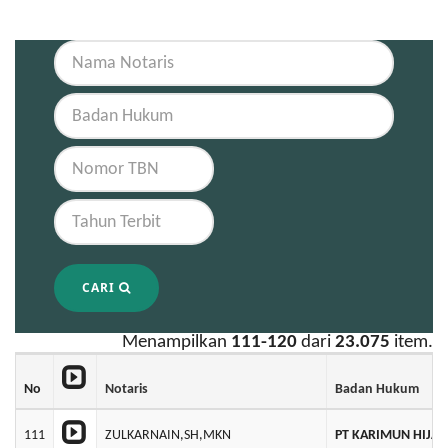
CARI
Menampilkan
111-120
dari
23.075
item.
No
Notaris
Badan Hukum
111
ZULKARNAIN,SH,MKN
PT KARIMUN HIJAU