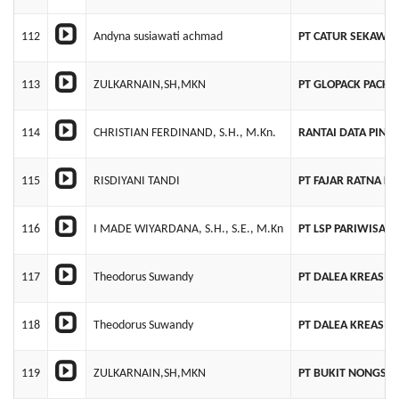
112
Andyna susiawati achmad
PT CATUR SEKAWA
113
ZULKARNAIN,SH,MKN
PT GLOPACK PACKA
114
CHRISTIAN FERDINAND, S.H., M.Kn.
RANTAI DATA PINT
115
RISDIYANI TANDI
PT FAJAR RATNA K
116
I MADE WIYARDANA, S.H., S.E., M.Kn
PT LSP PARIWISAT
117
Theodorus Suwandy
PT DALEA KREASI 
118
Theodorus Suwandy
PT DALEA KREASI 
119
ZULKARNAIN,SH,MKN
PT BUKIT NONGSA 