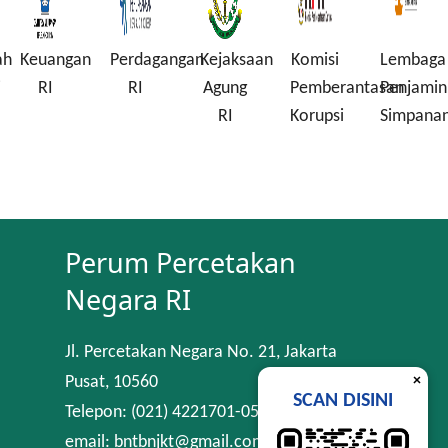
ah
Keuangan
Perdagangan
Kejaksaan
Komisi
Lembaga
i
RI
RI
Agung
Pemberantasan
Penjamin
RI
Korupsi
Simpana
Perum Percetakan
Negara RI
Jl. Percetakan Negara No. 21, Jakarta
×
Pusat, 10560
SCAN DISINI
Telepon: (021) 4221701-05
email: bntbnjkt@gmail.com