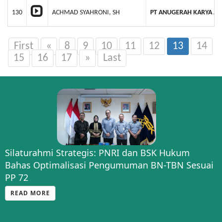
130
ACHMAD SYAHRONI, SH
PT ANUGERAH KARYA AB
First
«
8
9
10
11
12
13
14
15
16
17
»
Last
Silaturahmi Strategis: PNRI dan BSK Hukum
Bahas Optimalisasi Pengumuman BN-TBN Sesuai
PP 72
READ MORE