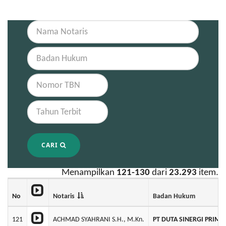
CARI
Menampilkan
121-130
dari
23.293
item.
No
Notaris
Badan Hukum
121
ACHMAD SYAHRANI S.H., M.Kn.
PT DUTA SINERGI PRIMA