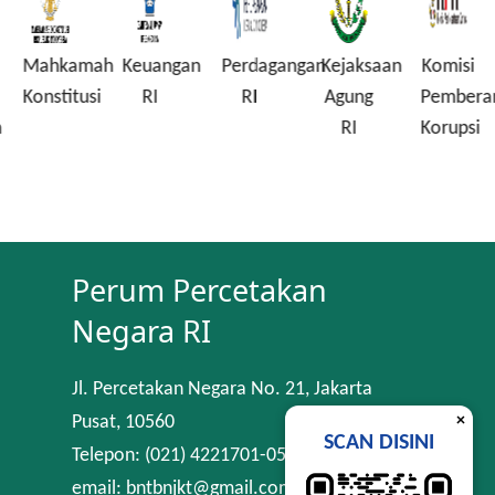
Mahkamah
Keuangan
Perdagangan
Kejaksaan
Komisi
Konstitusi
RI
RI
Agung
Pembera
n
RI
Korupsi
Perum Percetakan
Negara RI
Jl. Percetakan Negara No. 21, Jakarta
×
Pusat, 10560
SCAN DISINI
Telepon: (021) 4221701-05
email: bntbnjkt@gmail.com