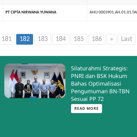
PT CIPTA NIRWANA YUWANA
AHU-0003901.AH.01.01.T
181
182
183
184
185
186
»
Last
Silaturahmi Strategis:
PNRI dan BSK Hukum
Bahas Optimalisasi
Pengumuman BN-TBN
Sesuai PP 72
READ MORE