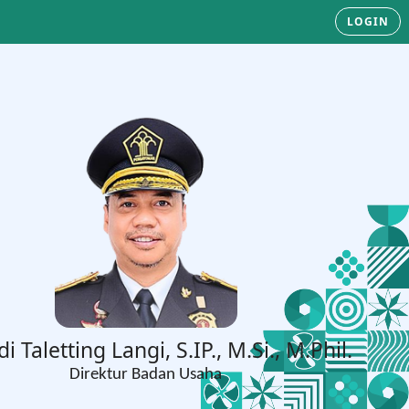
LOGIN
di Taletting Langi, S.IP., M.Si., M.Phil.
Direktur Badan Usaha