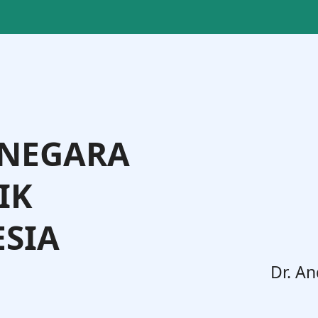
 NEGARA
IK
SIA
. Widodo, S.H., M.H.
Dr. An
Jenderal Administrasi Hukum Umum