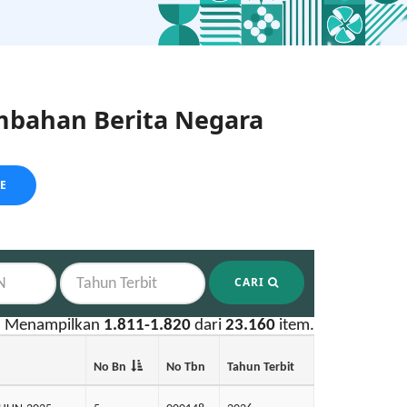
bahan Berita Negara
LE
CARI
Menampilkan
1.811-1.820
dari
23.160
item.
No Bn
No Tbn
Tahun Terbit