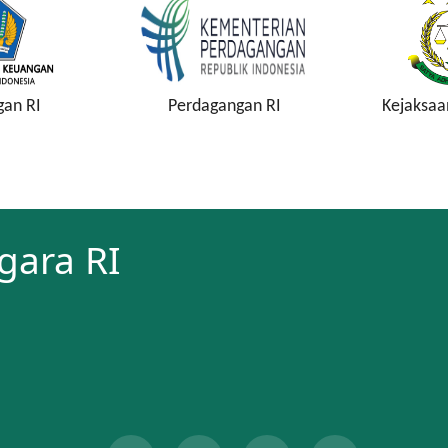
gan RI
Perdagangan RI
Kejaksaa
gara RI