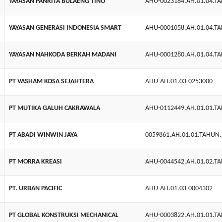
YAYASAN PANRITA BULAENG TINO
AHU-0023184.AH.01.04.T
YAYASAN GENERASI INDONESIA SMART
AHU-0001058.AH.01.04.T
YAYASAN NAHKODA BERKAH MADANI
AHU-0001280.AH.01.04.T
PT VASHAM KOSA SEJAHTERA
AHU-AH.01.03-0253000
PT MUTIKA GALUH CAKRAWALA
AHU-0112449.AH.01.01.T
PT ABADI WINWIN JAYA
0059861.AH.01.01.TAHUN
PT MORRA KREASI
AHU-0044542.AH.01.02.T
PT. URBAN PACIFIC
AHU-AH.01.03-0004302
PT GLOBAL KONSTRUKSI MECHANICAL
AHU-0003822.AH.01.01.T