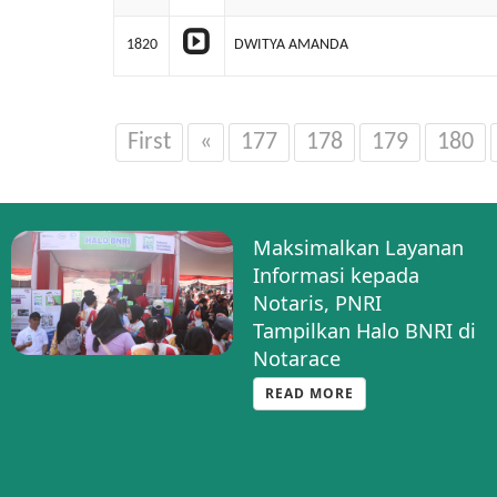
1820
DWITYA AMANDA
First
«
177
178
179
180
Maksimalkan Layanan
Informasi kepada
Notaris, PNRI
Tampilkan Halo BNRI di
Notarace
READ MORE