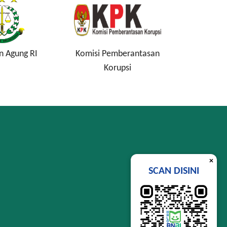
n Agung RI
Komisi Pemberantasan
Lembag
Korupsi
Si
×
SCAN DISINI