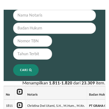
CARI
Menampilkan
1.811-1.820
dari
23.309
item.
No
Notaris
Badan Huku
1811
Christina Dwi Utami, S.H., M.Hum., M.Kn.
PT GRAHA GE