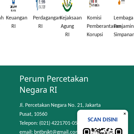
ah
Keuangan
Perdagangan
Kejaksaan
Komisi
Lembaga
i
RI
RI
Agung
Pemberantasan
Penjamin
RI
Korupsi
Simpana
Perum Percetakan
Negara RI
Jl. Percetakan Negara No. 21, Jakarta
×
Pusat, 10560
SCAN DISINI
Telepon: (021) 4221701-05
email: bntbnjkt@gmail.com