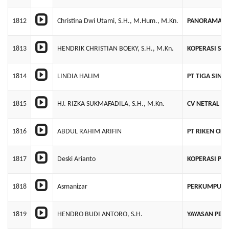
1812
Christina Dwi Utami, S.H., M.Hum., M.Kn.
PANORAMA I
1813
HENDRIK CHRISTIAN BOEKY, S.H., M.Kn.
KOPERASI SIM
1814
LINDIA HALIM
PT TIGA SINA
1815
HJ. RIZKA SUKMAFADILA, S.H., M.Kn.
CV NETRAL JA
1816
ABDUL RAHIM ARIFIN
PT RIKEN OF 
1817
Deski Arianto
KOPERASI PR
1818
Asmanizar
PERKUMPULAN
1819
HENDRO BUDI ANTORO, S.H.
YAYASAN PEL