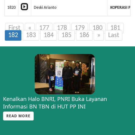
1820
Deski Arianto
KOPERASI PR
First
«
177
178
179
180
181
182
183
184
185
186
»
Last
Kenalkan Halo BNRI, PNRI Buka Layanan
Informasi BN TBN di HUT PP INI
READ MORE