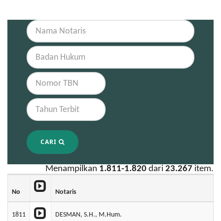
CARI
Menampilkan
1.811-1.820
dari
23.267
item.
No
Notaris
1811
DESMAN, S.H., M.Hum.