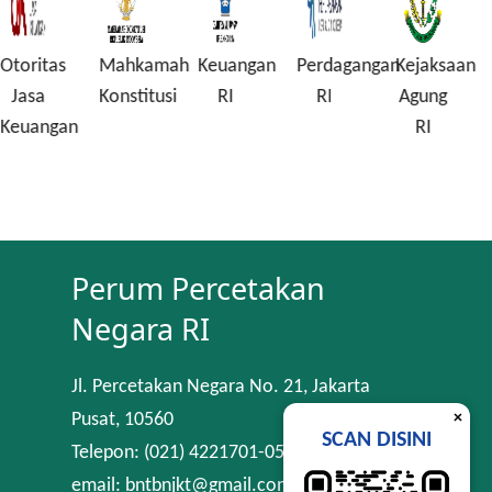
Mahkamah
Keuangan
Perdagangan
Kejaksaan
Komisi
Konstitusi
RI
RI
Agung
Pembera
n
RI
Korupsi
Perum Percetakan
Negara RI
Jl. Percetakan Negara No. 21, Jakarta
×
Pusat, 10560
SCAN DISINI
Telepon: (021) 4221701-05
email: bntbnjkt@gmail.com