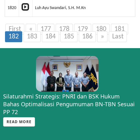
1820
Luh Ayu Swandari, S.H. M.Kn
First
«
177
178
179
180
181
182
183
184
185
186
»
Last
Silaturahmi Strategis: PNRI dan BSK Hukum
Bahas Optimalisasi Pengumuman BN-TBN Sesuai
PP 72
READ MORE