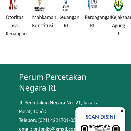
Otoritas
Mahkamah
Keuangan
Perdagangan
Kejaksaa
a
Jasa
Konstitusi
RI
RI
Agung
Keuangan
RI
Perum Percetakan
Negara RI
Jl. Percetakan Negara No. 21, Jakarta
×
Pusat, 10560
SCAN DISINI
Telepon: (021) 4221701-05
email: bntbnjkt@gmail.com