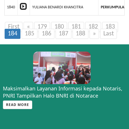
1840
YULIANA BENARDI KHANCITRA
PERKUMPULAN 
First
«
179
180
181
182
183
184
185
186
187
188
»
Last
Maksimalkan Layanan Informasi kepada Notaris,
PNRI Tampilkan Halo BNRI di Notarace
READ MORE