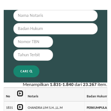
CARI
Menampilkan
1.831-1.840
dari
23.267
item.
No
Notaris
Badan Hukum
1831
CHANDRA LIM S.H.,LL.M
PERKUMPULAN AS