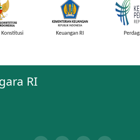
uangan RI
Perdagangan RI
Keja
gara RI