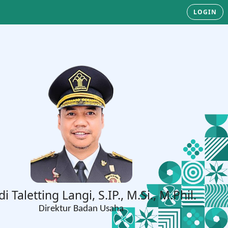
LOGIN
di Taletting Langi, S.IP., M.Si., M.Phil.
Direktur Badan Usaha