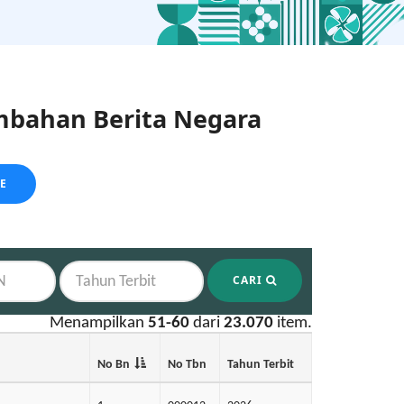
bahan Berita Negara
LE
CARI
Menampilkan
51-60
dari
23.070
item.
No Bn
No Tbn
Tahun Terbit