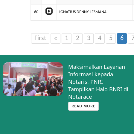
60
IGNATIUS DENNY LESMANA
First
«
1
2
3
4
5
6
Maksimalkan Layanan
Informasi kepada
Notaris, PNRI
Tampilkan Halo BNRI di
Notarace
READ MORE