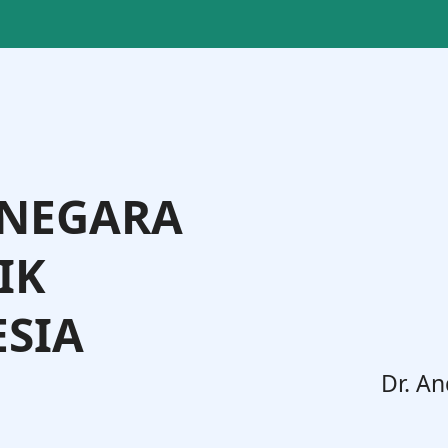
 NEGARA
IK
SIA
. Widodo, S.H., M.H.
Dr. An
Jenderal Administrasi Hukum Umum