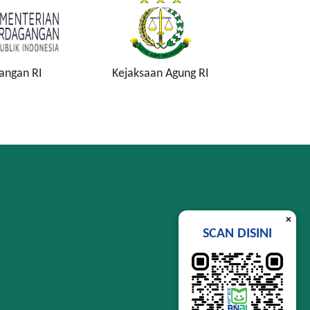
ksaan Agung RI
Komisi Pemberantasan
Le
Korupsi
×
SCAN DISINI