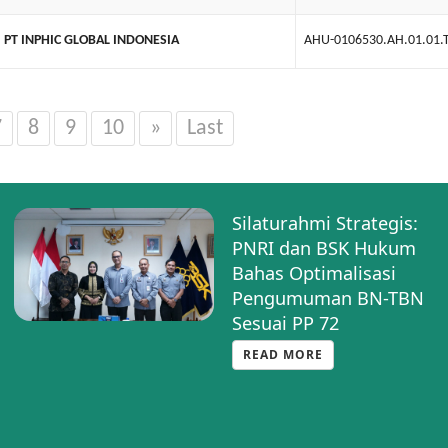
PT INPHIC GLOBAL INDONESIA
AHU-0106530.AH.01.01.
7
8
9
10
»
Last
Silaturahmi Strategis:
PNRI dan BSK Hukum
Bahas Optimalisasi
Pengumuman BN-TBN
Sesuai PP 72
READ MORE