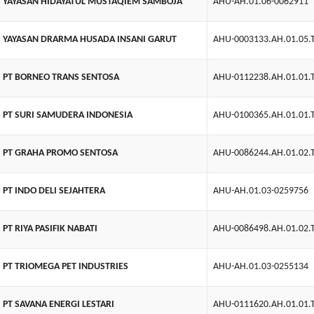
YAYASAN HIDAYATUL MUSTAQIEM SAMBOJA
AHU-AH.01.06-0062911
YAYASAN DRARMA HUSADA INSANI GARUT
AHU-0003133.AH.01.05.
PT BORNEO TRANS SENTOSA
AHU-0112238.AH.01.01.
PT SURI SAMUDERA INDONESIA
AHU-0100365.AH.01.01.
PT GRAHA PROMO SENTOSA
AHU-0086244.AH.01.02.
PT INDO DELI SEJAHTERA
AHU-AH.01.03-0259756
PT RIYA PASIFIK NABATI
AHU-0086498.AH.01.02.
PT TRIOMEGA PET INDUSTRIES
AHU-AH.01.03-0255134
PT SAVANA ENERGI LESTARI
AHU-0111620.AH.01.01.