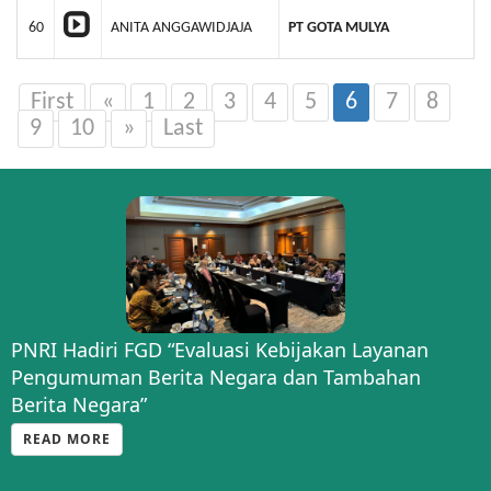
60
ANITA ANGGAWIDJAJA
PT GOTA MULYA
First
«
1
2
3
4
5
6
7
8
9
10
»
Last
PNRI Hadiri FGD “Evaluasi Kebijakan Layanan
Pengumuman Berita Negara dan Tambahan
Berita Negara”
READ MORE