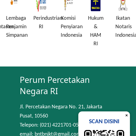
Lembaga
Perindustrian
Komisi
Hukum
Ikatan
ntasan
Penjamin
RI
Penyiaran
&
Notaris
Simpanan
Indonesia
HAM
Indonesi
RI
Perum Percetakan
Negara RI
Jl. Percetakan Negara No. 21, Jakarta
×
Pusat, 10560
SCAN DISINI
Telepon: (021) 4221701-05
email: bntbnjkt@gmail.com