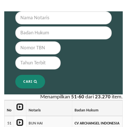
CARI
Menampilkan
51-60
dari
23.270
item.
No
Notaris
Badan Hukum
51
BUN HAI
CV ARCHANGEL INDONESIA