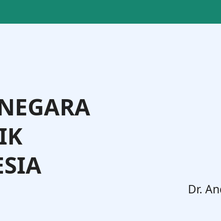
 NEGARA
IK
SIA
. Widodo, S.H., M.H.
Dr. An
Jenderal Administrasi Hukum Umum