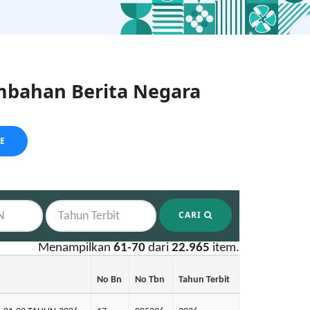
bahan Berita Negara
LE
CARI
Menampilkan
61-70
dari
22.965
item.
No Bn
No Tbn
Tahun Terbit