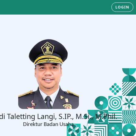
LOGIN
di Taletting Langi, S.IP., M.Si., M.Phil.
Direktur Badan Usaha