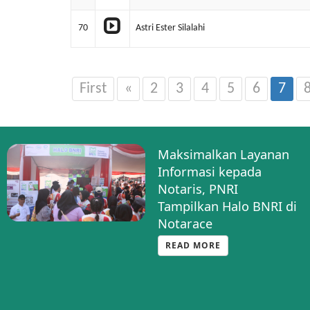
70
Astri Ester Silalahi
First
«
2
3
4
5
6
7
Maksimalkan Layanan
Informasi kepada
Notaris, PNRI
Tampilkan Halo BNRI di
Notarace
READ MORE