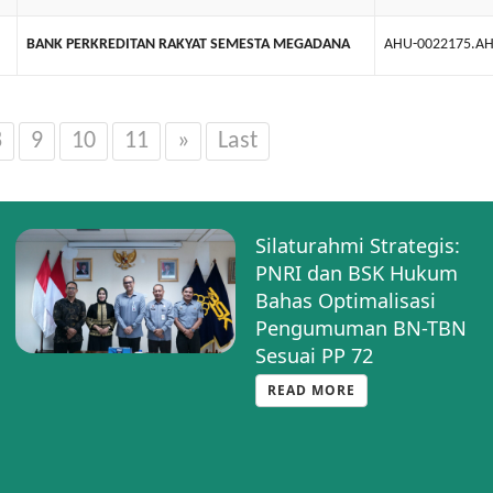
BANK PERKREDITAN RAKYAT SEMESTA MEGADANA
AHU-0022175.AH
8
9
10
11
»
Last
Silaturahmi Strategis:
PNRI dan BSK Hukum
Bahas Optimalisasi
Pengumuman BN-TBN
Sesuai PP 72
READ MORE