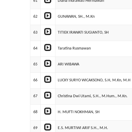
61
Diana Indrawati Hermawan
62
GUNAWAN, SH., M.Kn
63
TITIEK IRAWATI SUGIANTO, SH
64
Taratina Rusmawan
65
ARI WIBAWA
66
LUCKY SURYO WICAKSONO, S.H, M.Kn, M.H
67
Christina Dwi Utami, S.H., M.Hum., M.Kn.
68
H. MUFTI NOKHMAN, SH
69
E.S. MURTIWI ARIF S.H., M.H.