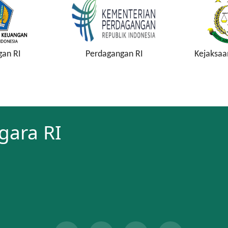
gan RI
Perdagangan RI
Kejaksaa
gara RI