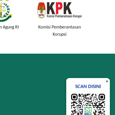
n Agung RI
Komisi Pemberantasan
Lembag
Korupsi
Si
×
SCAN DISINI