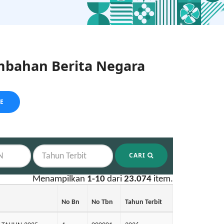
bahan Berita Negara
LE
CARI
Menampilkan
1-10
dari
23.074
item.
No Bn
No Tbn
Tahun Terbit