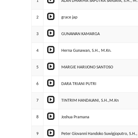
1
ALAN DHARMA SAPUTRA SANJAYA, S.H., M.
2
grace jap
3
GUNAWAN KAMARGA
4
Herna Gunawan, S.H., M.Kn.
5
MARGIE HARIJONO SANTOSO
6
DARA TRIANI PUTRI
7
TINTRIM HANDAJANI, S.H.,M.Kn
8
Joshua Pramana
9
Peter Giovanni Handoko Suwigjoputro, S.H.