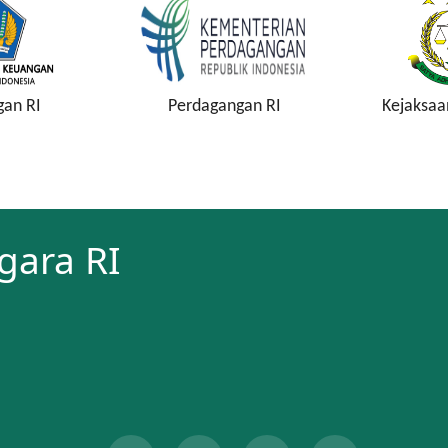
gan RI
Perdagangan RI
Kejaksaa
gara RI