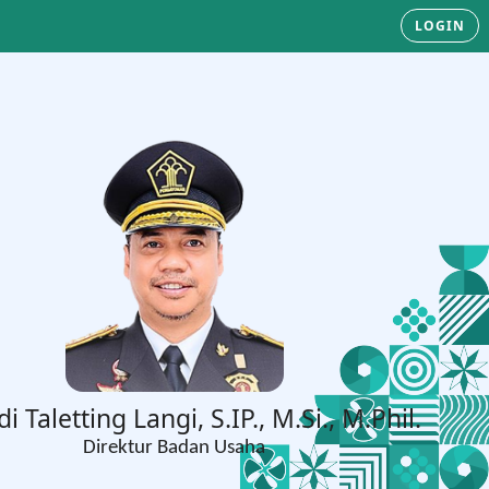
LOGIN
di Taletting Langi, S.IP., M.Si., M.Phil.
Direktur Badan Usaha