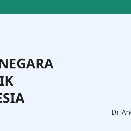
 NEGARA
IK
SIA
. Widodo, S.H., M.H.
Dr. An
Jenderal Administrasi Hukum Umum