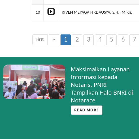
10
RIVEN MEYAGA FIRDAUSYA, S.H., M.Kn.
1
2
3
4
5
6
7
First
«
Maksimalkan Layanan
Informasi kepada
Notaris, PNRI
Tampilkan Halo BNRI di
Notarace
READ MORE