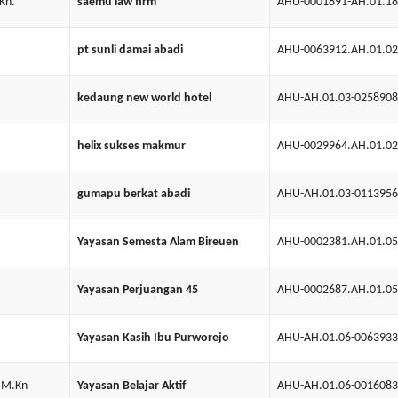
Kn.
saemu law firm
AHU-0001891-AH.01.1
pt sunli damai abadi
AHU-0063912.AH.01.0
kedaung new world hotel
AHU-AH.01.03-0258908
helix sukses makmur
AHU-0029964.AH.01.0
gumapu berkat abadi
AHU-AH.01.03-0113956
Yayasan Semesta Alam Bireuen
AHU-0002381.AH.01.0
Yayasan Perjuangan 45
AHU-0002687.AH.01.0
Yayasan Kasih Ibu Purworejo
AHU-AH.01.06-0063933
, M.Kn
Yayasan Belajar Aktif
AHU-AH.01.06-0016083