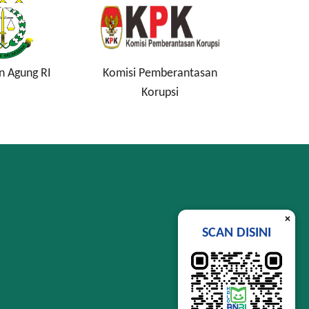
n Agung RI
Komisi Pemberantasan
Lembag
Korupsi
Si
×
SCAN DISINI