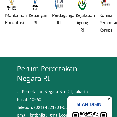
Mahkamah
Keuangan
Perdagangan
Kejaksaan
Komisi
Konstitusi
RI
RI
Agung
Pembera
n
RI
Korupsi
Perum Percetakan
Negara RI
Jl. Percetakan Negara No. 21, Jakarta
×
Pusat, 10560
SCAN DISINI
Telepon: (021) 4221701-05
email: bntbnjkt@gmail.com