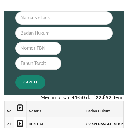
CARI
Menampilkan
41-50
dari
22.892
item.
No
Notaris
Badan Hukum
41
BUN HAI
CV ARCHANGEL INDONES