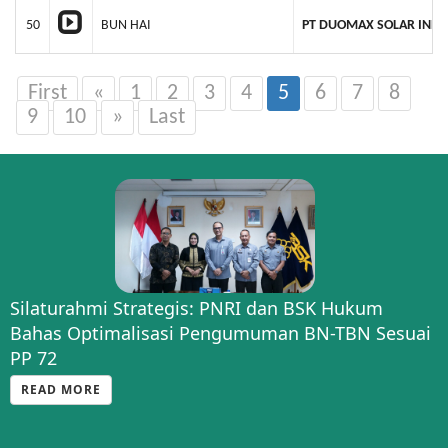
50
BUN HAI
PT DUOMAX SOLAR INDO
First
«
1
2
3
4
5
6
7
8
9
10
»
Last
Silaturahmi Strategis: PNRI dan BSK Hukum
Bahas Optimalisasi Pengumuman BN-TBN Sesuai
PP 72
READ MORE