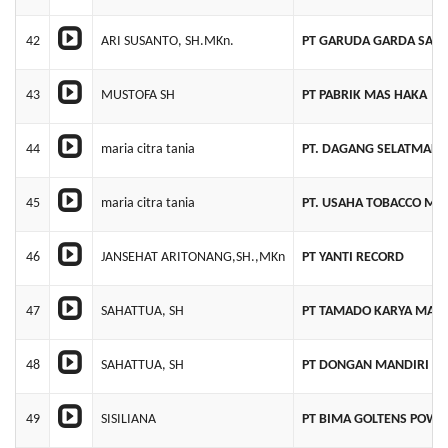
42
ARI SUSANTO, SH.MKn.
PT GARUDA GARDA SAKT
43
MUSTOFA SH
PT PABRIK MAS HAKA
44
maria citra tania
PT. DAGANG SELATMALA
45
maria citra tania
PT. USAHA TOBACCO MA
46
JANSEHAT ARITONANG,SH.,MKn
PT YANTI RECORD
47
SAHATTUA, SH
PT TAMADO KARYA MAND
48
SAHATTUA, SH
PT DONGAN MANDIRI JA
49
SISILIANA
PT BIMA GOLTENS POW