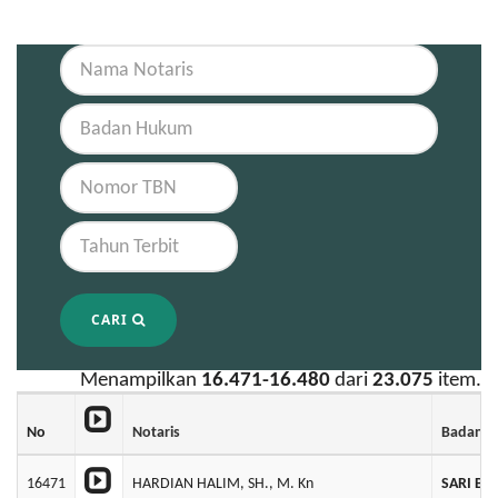
CARI
Menampilkan
16.471-16.480
dari
23.075
item.
No
Notaris
Badan 
16471
HARDIAN HALIM, SH., M. Kn
SARI BU