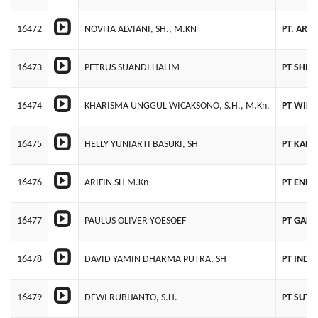
16472
NOVITA ALVIANI, SH., M.KN
PT. ARO
16473
PETRUS SUANDI HALIM
PT SHIN
16474
KHARISMA UNGGUL WICAKSONO, S.H., M.Kn.
PT WIL
16475
HELLY YUNIARTI BASUKI, SH
PT KARS
16476
ARIFIN SH M.Kn
PT ENER
16477
PAULUS OLIVER YOESOEF
PT GAL
16478
DAVID YAMIN DHARMA PUTRA, SH
PT IND
16479
DEWI RUBIJANTO, S.H.
PT SUTA