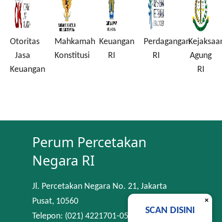
Otoritas
Mahkamah
Keuangan
Perdagangan
Kejaksaa
a
Jasa
Konstitusi
RI
RI
Agung
Keuangan
RI
Perum Percetakan
Negara RI
Jl. Percetakan Negara No. 21, Jakarta
×
Pusat, 10560
SCAN DISINI
Telepon: (021) 4221701-05