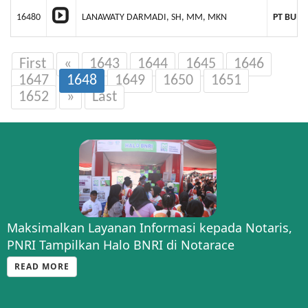
16480
LANAWATY DARMADI, SH, MM, MKN
PT BUMI
First
«
1643
1644
1645
1646
1647
1648
1649
1650
1651
1652
»
Last
Maksimalkan Layanan Informasi kepada Notaris,
PNRI Tampilkan Halo BNRI di Notarace
READ MORE