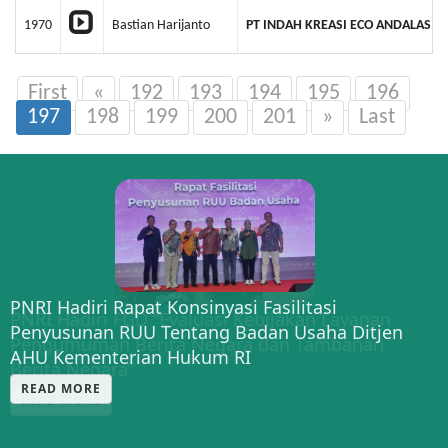
1970
Bastian Harijanto
PT INDAH KREASI ECO ANDALAS
First
«
192
193
194
195
196
197
198
199
200
201
»
Last
PNRI Hadiri Rapat Konsinyasi Fasilitasi
PNRI Hadiri FGD “Evaluasi Kebijakan Layanan
Penyusunan RUU Tentang Badan Usaha Ditjen
Pengumuman Berita Negara dan Tambahan
AHU Kementerian Hukum RI
Berita Negara”
READ MORE
READ MORE