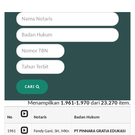
CARI
Menampilkan
1.961-1.970
dari
23.270
item.
No
Notaris
Badan Hukum
1961
Fendy Gani, SH, MKn
PT PINNARA GRATIA EDUKASI