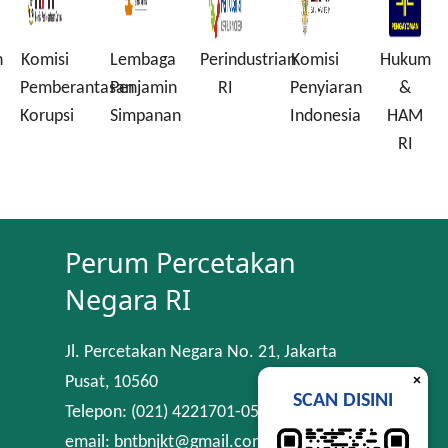
n
Komisi
Lembaga
Perindustrian
Komisi
Hukum
Pemberantasan
Penjamin
RI
Penyiaran
&
Korupsi
Simpanan
Indonesia
HAM
RI
Perum Percetakan
Negara RI
Jl. Percetakan Negara No. 21, Jakarta
×
Pusat, 10560
SCAN DISINI
Telepon: (021) 4221701-05
email: bntbnjkt@gmail.com