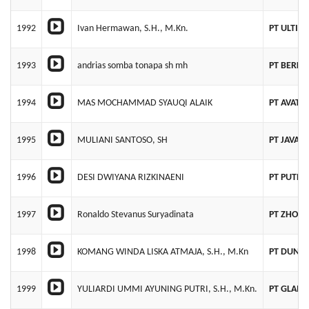
1992
Ivan Hermawan, S.H., M.Kn.
PT ULTIM
1993
andrias somba tonapa sh mh
PT BERKA
1994
MAS MOCHAMMAD SYAUQI ALAIK
PT AVATA
1995
MULIANI SANTOSO, SH
PT JAVAB
1996
DESI DWIYANA RIZKINAENI
PT PUTRA
1997
Ronaldo Stevanus Suryadinata
PT ZHONG
1998
KOMANG WINDA LISKA ATMAJA, S.H., M.Kn
PT DUNIA
1999
YULIARDI UMMI AYUNING PUTRI, S.H., M.Kn.
PT GLAM