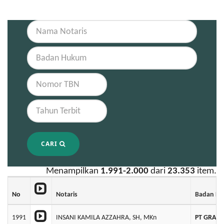
CARI
Menampilkan
1.991-2.000
dari
23.353
item.
No
Notaris
Badan H
1991
INSANI KAMILA AZZAHRA, SH, MKn
PT GRAND