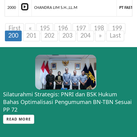
2000
CHANDRA LIM S.H.,LL.M
PT FAST 
First
«
195
196
197
198
199
200
201
202
203
204
»
Last
Silaturahmi Strategis: PNRI dan BSK Hukum
Bahas Optimalisasi Pengumuman BN-TBN Sesuai
PP 72
READ MORE