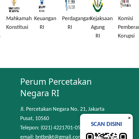
Mahkamah
Keuangan
Perdagangan
Kejaksaan
Komisi
Konstitusi
RI
RI
Agung
Pembera
n
RI
Korupsi
Perum Percetakan
Negara RI
Jl. Percetakan Negara No. 21, Jakarta
×
Pusat, 10560
SCAN DISINI
Telepon: (021) 4221701-05
email: bntbnjkt@gmail.com