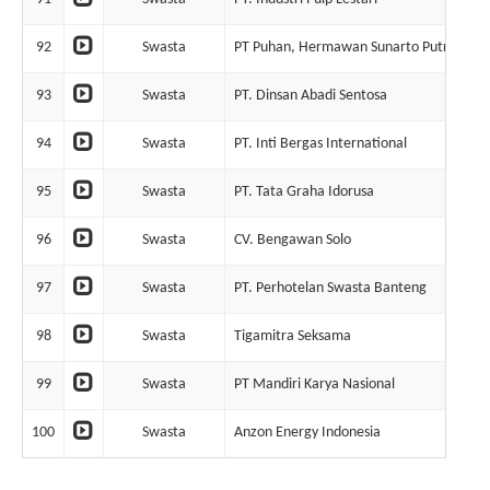
92
Swasta
PT Puhan, Hermawan Sunarto Putro dan
93
Swasta
PT. Dinsan Abadi Sentosa
94
Swasta
PT. Inti Bergas International
95
Swasta
PT. Tata Graha Idorusa
96
Swasta
CV. Bengawan Solo
97
Swasta
PT. Perhotelan Swasta Banteng
98
Swasta
Tigamitra Seksama
99
Swasta
PT Mandiri Karya Nasional
100
Swasta
Anzon Energy Indonesia