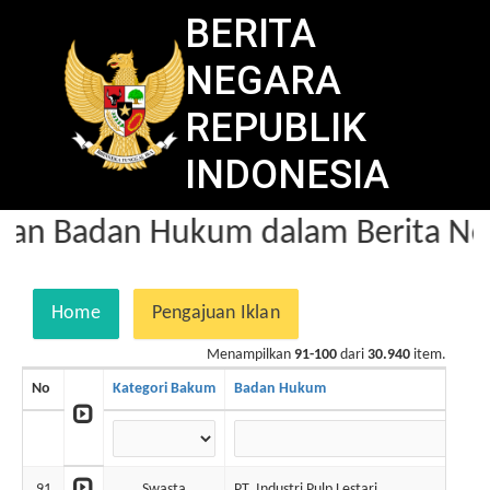
BERITA
NEGARA
REPUBLIK
INDONESIA
an Badan Hukum dalam Berita Ne
Home
Pengajuan Iklan
Menampilkan
91-100
dari
30.940
item.
No
Kategori Bakum
Badan Hukum
91
Swasta
PT. Industri Pulp Lestari